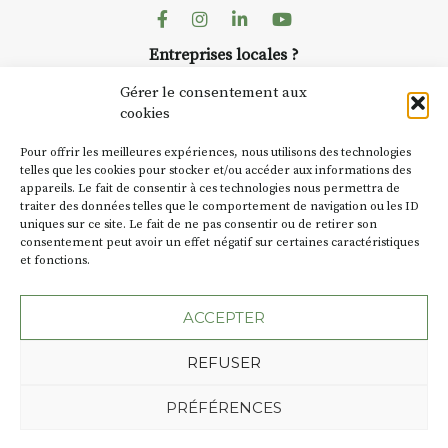
dans le village
. Des artistes et
Facebook
Instagram
Linkedin
Youtube
artisans investissent les rues, les
Entreprises locales ?
caves, les granges d’Auzon. Le
Nous avons des solutions pubs pour vous.
Fumoir est l’un de ces espaces
Gérer le consentement aux
temporaires d’accueil de la
cookies
culture. Il s’associe également à
NEWSLETTER
d’autres activités culturelles de
Pour offrir les meilleures expériences, nous utilisons des technologies
la Petite Cité de Caractère. Par
Suivez toute l'actu de Strada
telles que les cookies pour stocker et/ou accéder aux informations des
appareils. Le fait de consentir à ces technologies nous permettra de
exemple, l’installation
Cochon
traiter des données telles que le comportement de navigation ou les ID
Charbon
s’inscrit comme en
uniques sur ce site. Le fait de ne pas consentir ou de retirer son
« off » du festival d’Auzon 2026
consentement peut avoir un effet négatif sur certaines caractéristiques
(2 /22 août).
et fonctions.
NOUS CONTACTER
SA D’où vient le nom :
Fumoir
?
ACCEPTER
BT C’est le terme employé dans
REFUSER
les actes de propriété du lieu.
Jusqu’à la fin du XXe siècle,
Plan du site
Mentions légales
PRÉFÉRENCES
c’était un saloir et
Politique de confidentialité
précédemment ç’avait été un
Une création de l'Agence Oktopod