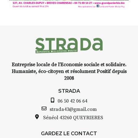
d’Auzon, cette expo-
installation temporaire vous
livre une raison de plus d’aller
faire un tour dans la cité
médiévale du Brivadois cet été.
Entreprise locale de l’Economie sociale et solidaire.
INTERVIEW
Humaniste, éco-citoyen et résolument Positif depuis
2008
STRADA Bernard Turle, vous
avez ouvert une galerie à
STRADA
Auzon…
06 50 42 06 64
Bernard TURLE Le Fumoir n’est
strada43@gmail.com
pas une galerie permanente.
Sénéol
43260 QUEYRIERES
Chaque année, le 1er dimanche
d’août, l’association
GARDEZ LE CONTACT
AuzonToujours
organise
Arts