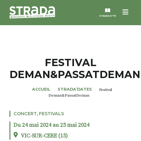
Menu
STRADA N°73
STRADA
MAGAZINES
FESTIVAL
DEMAN&PASSATDEMAN
NOS THÈMES
ACCUEIL
STRADA’DATES
Festival
STRADA’DATES
Deman&PassatDeman
ALTER STRADA
CONCERT
,
FESTIVALS
Du 24 mai 2024 au 25 mai 2024
ROSÉE DE MAI
VIC-SUR-CERE (15)