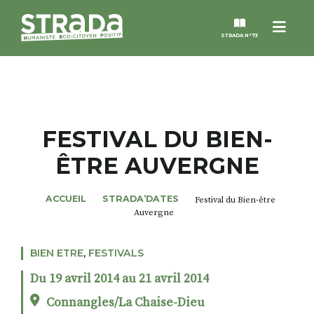
Menu
STRADA N°73
STRADA
MAGAZINES
FESTIVAL DU BIEN-
ÊTRE AUVERGNE
NOS THÈMES
ACCUEIL
STRADA’DATES
Festival du Bien-être
STRADA’DATES
Auvergne
ALTER STRADA
BIEN ETRE
,
FESTIVALS
Du 19 avril 2014 au 21 avril 2014
ROSÉE DE MAI
Connangles/La Chaise-Dieu