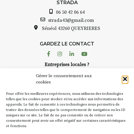
avez ouvert une gal
STRADA
ous au point de
Auzon…
06 50 42 06 64
roquis et aquarelle
Bernard TURLE Le 
strada43@gmail.com
pas une galerie pe
Sénéol
43260 QUEYRIERES
ur place (repas à
Chaque année, le 
d’août, l’association
: reprise sur
GARDEZ LE CONTACT
AuzonToujours
org
ngement de décor
dans le village
. Des 
Facebook
Instagram
Linkedin
Youtube
artisans investissent
se gâte : un atelier
Entreprises locales ?
caves, les granges 
tra de continuer à
Nous avons des solutions pubs pour vous.
Fumoir est l’un de 
Gérer le consentement aux
temporaires d’accue
cookies
culture. Il s’associ
€/jour
(soit
270€
NEWSLETTER
d’autres activités cu
Pour offrir les meilleures expériences, nous utilisons des technologies
la Petite Cité de Ca
Suivez toute l'actu de Strada
telles que les cookies pour stocker et/ou accéder aux informations des
rsonnes – sans
appareils. Le fait de consentir à ces technologies nous permettra de
exemple, l’installa
lète
traiter des données telles que le comportement de navigation ou les ID
Charbon
s’inscrit 
uniques sur ce site. Le fait de ne pas consentir ou de retirer son
« off » du festival 
accompagnement et
consentement peut avoir un effet négatif sur certaines caractéristiques
(2 /22 août).
t, repas à votre
et fonctions.
NOUS CONTACTER
e-nique 😉