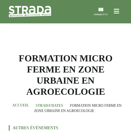
Menu
STRADA N°73
STRADA
MAGAZINES
FORMATION MICRO
FERME EN ZONE
NOS THÈMES
URBAINE EN
STRADA’DATES
AGROECOLOGIE
ALTER STRADA
ACCUEIL
STRADA’DATES
FORMATION MICRO FERME EN
ZONE URBAINE EN AGROECOLOGIE
ROSÉE DE MAI
AUTRES ÉVÉNEMENTS