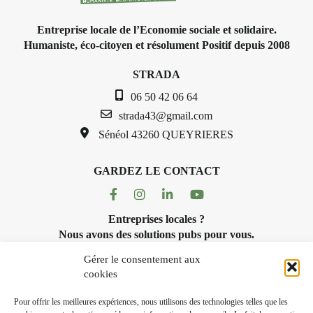
STRADA Bernard Turle, vous
Entreprise locale de l’Economie sociale et solidaire.
avez ouvert une galerie à Auzon…
Humaniste, éco-citoyen et résolument Positif depuis 2008
Bernard TURLE Le Fumoir n’est
STRADA
pas une galerie permanente. Chaque
06 50 42 06 64
année, le 1er dimanche d’août,
strada43@gmail.com
l’association
AuzonToujours
organise
Arts dans le village
. Des
Sénéol
43260 QUEYRIERES
artistes et artisans investissent les
rues, les caves, les granges d’Auzon.
GARDEZ LE CONTACT
Le Fumoir est l’un de ces espaces
Facebook
Instagram
Linkedin
Youtube
temporaires d’accueil de la culture. Il
s’associe également à d’autres
Entreprises locales ?
activités culturelles de la Petite Cité
Nous avons des solutions pubs pour vous.
de Caractère. Par exemple,
l’installation
Cochon Charbon
Gérer le consentement aux
s’inscrit comme en « off » du
cookies
NEWSLETTER
festival d’Auzon 2026 (2 /22 août).
Suivez toute l'actu de Strada
Pour offrir les meilleures expériences, nous utilisons des technologies telles que les