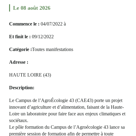
Le 08 août 2026
Commence le :
04/07/2022 à
RECHERCHER
S'ABONNER
S'INSCRIRE À LA NEWSLETTER
Et finit le :
09/12/2022
FACEBOOK
INSTAGRAM
LINKEDIN
YOUTUBE
Catégorie :
Toutes manifestations
Adresse :
HAUTE LOIRE (43)
Description:
Le Campus de l’AgroÉcologie 43 (CAE43) porte un projet
innovant d’agriculture et d’alimentation, faisant de la Haute-
Loire un laboratoire pour faire face aux enjeux climatiques et
sociétaux.
Le pôle formation du Campus de l’Agroécologie 43 lance sa
première session de formation afin de permettre à toute