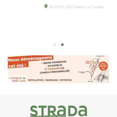
associations fertiles, graves ou
AUZON (43) Galerie Le Fumoir
drôles, parfois fumeuses. Des
oeuvres éclectiques font. liens avec
les histoires un peu foutraques du
lieu (on ne spoile pas). Quant à
l’installation.Cochon Charbon, elle
joue avec les.variations.de.couleurs.
(de peau).entre.sarcasme et facétie.
Programmée en off du festival
d’Auzon, cette expo-
installation temporaire vous livre une
raison de plus d’aller faire un tour
dans la cité médiévale du Brivadois
cet été.
INTERVIEW