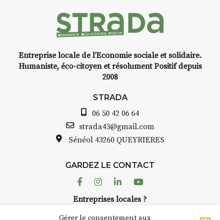
Pendant
3 jours
, vous
apprendrez à capturer l’instant
:
Croquis, carnet de voyage,
Entreprise locale de l’Economie sociale et solidaire.
composition, aquarelle, encre,
Humaniste, éco-citoyen et résolument Positif depuis
ou contenu hybride.
2008
Le programme :
STRADA
8h : rendez-vous au point de
départ
06 50 42 06 64
8h30 – 12h : croquis et aquarelle
strada43@gmail.com
sur site
Sénéol
43260 QUEYRIERES
pique-nique sur place (repas à
votre charge)
13h30 – 17h30 : reprise sur
GARDEZ LE CONTACT
place ou changement de décor
Facebook
Instagram
Linkedin
Youtube
Et si le temps se gâte : un atelier
Entreprises locales ?
abrité permettra de continuer à
Nous avons des solutions pubs pour vous.
créer.
Gérer le consentement aux