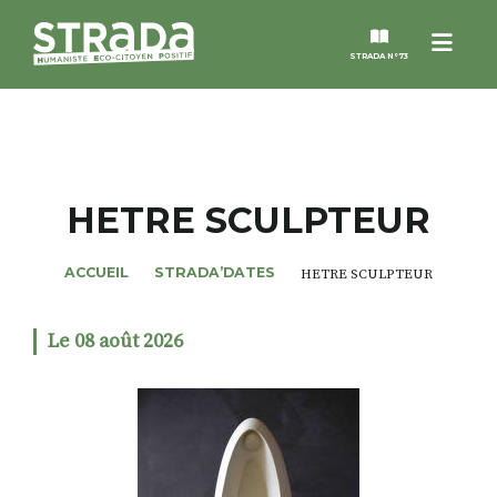
Menu
STRADA N°73
STRADA
MAGAZINES
HETRE SCULPTEUR
NOS THÈMES
ACCUEIL
STRADA’DATES
HETRE SCULPTEUR
STRADA’DATES
Le 08 août 2026
ALTER STRADA
ROSÉE DE MAI