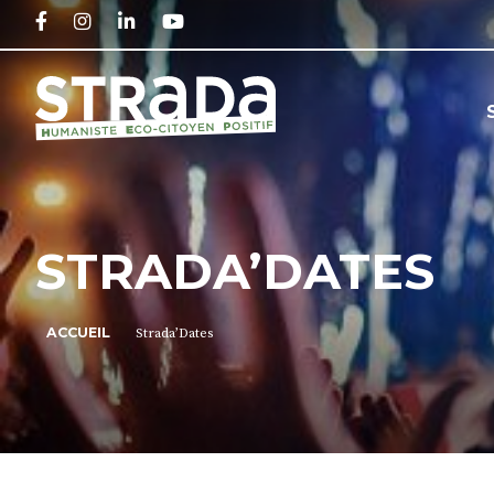
FACEBOOK
INSTAGRAM
LINKEDIN
YOUTUBE
STRADA’DATES
ACCUEIL
Strada’Dates