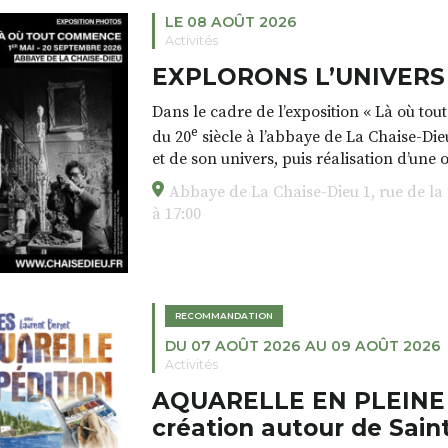
LE 08 AOÛT 2026
Activités
EXPLORONS L’UNIVERS 
Dans le cadre de l’exposition « Là où tou
e
du 20
siècle à l’abbaye de La Chaise-Dieu 
et de son univers, puis réalisation d’une 
Abbaye de La Chaise-Dieu 1, rue de la
Tout public. Informations et réservation
à 17:00
RECOMMANDATION
DU 07 AOÛT 2026 AU 09 AOÛT 2026
Activités
AQUARELLE EN PLEINE N
création autour de Sain