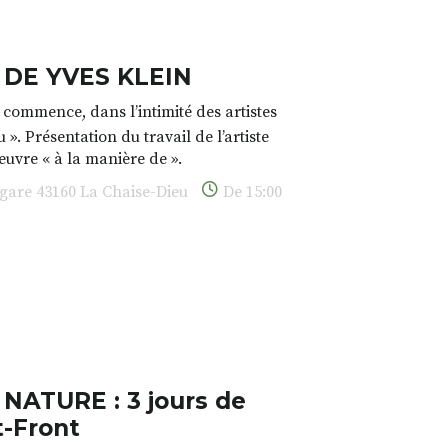
DE YVES KLEIN
t commence, dans l’intimité des artistes
». Présentation du travail de l’artiste
œuvre « à la manière de ».
 gare 43160 La Chaise-Dieu
De 15:00
s sur
www.chaisedieu.fr
et 04 71 00 01 16
ATURE : 3 jours de
t-Front