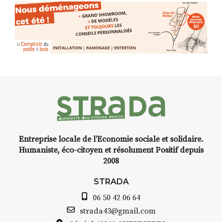
facétie.
Programmée en off du festival
d’Auzon, cette expo-
installation temporaire vous
livre une raison de plus d’aller
faire un tour dans la cité
médiévale du Brivadois cet été.
Entreprise locale de l’Economie sociale et solidaire.
INTERVIEW
Humaniste, éco-citoyen et résolument Positif depuis
2008
STRADA Bernard Turle, vous
avez ouvert une galerie à
STRADA
Auzon…
06 50 42 06 64
Bernard TURLE Le Fumoir n’est
strada43@gmail.com