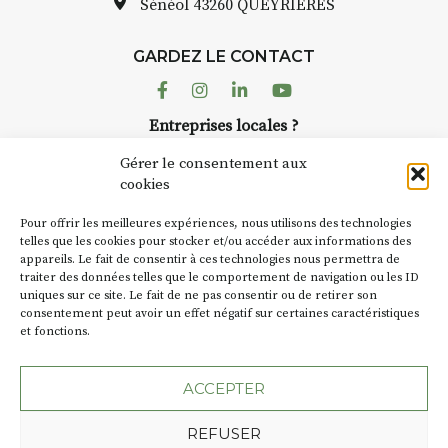
pas une galerie permanente.
Sénéol
43260 QUEYRIERES
Chaque année, le 1er dimanche
d’août, l’association
GARDEZ LE CONTACT
AuzonToujours
organise
Arts
dans le village
. Des artistes et
Facebook
Instagram
Linkedin
Youtube
artisans investissent les rues, les
Entreprises locales ?
caves, les granges d’Auzon. Le
Nous avons des solutions pubs pour vous.
Fumoir est l’un de ces espaces
Gérer le consentement aux
temporaires d’accueil de la
cookies
culture. Il s’associe également à
NEWSLETTER
d’autres activités culturelles de
Pour offrir les meilleures expériences, nous utilisons des technologies
la Petite Cité de Caractère. Par
Suivez toute l'actu de Strada
telles que les cookies pour stocker et/ou accéder aux informations des
appareils. Le fait de consentir à ces technologies nous permettra de
exemple, l’installation
Cochon
traiter des données telles que le comportement de navigation ou les ID
Charbon
s’inscrit comme en
uniques sur ce site. Le fait de ne pas consentir ou de retirer son
« off » du festival d’Auzon 2026
consentement peut avoir un effet négatif sur certaines caractéristiques
(2 /22 août).
et fonctions.
NOUS CONTACTER
SA D’où vient le nom :
Fumoir
?
ACCEPTER
BT C’est le terme employé dans
REFUSER
les actes de propriété du lieu.