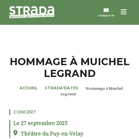
Menu
STRADA N°73
STRADA
MAGAZINES
HOMMAGE À MUICHEL
LEGRAND
NOS THÈMES
ACCUEIL
STRADA’DATES
Hommage à Muichel
STRADA’DATES
Legrand
ALTER STRADA
CONCERT
Le 27 septembre 2025
ROSÉE DE MAI
Théâtre du Puy-en-Velay