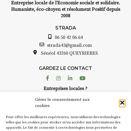
Entreprise locale de l’Economie sociale et solidaire.
INTERVIEW
Humaniste, éco-citoyen et résolument Positif depuis
2008
STRADA Bernard Turle, vous
avez ouvert une galerie à
STRADA
Auzon…
06 50 42 06 64
Bernard TURLE Le Fumoir n’est
strada43@gmail.com
pas une galerie permanente.
Sénéol
43260 QUEYRIERES
Chaque année, le 1er dimanche
d’août, l’association
GARDEZ LE CONTACT
AuzonToujours
organise
Arts
dans le village
. Des artistes et
Facebook
Instagram
Linkedin
Youtube
artisans investissent les rues, les
Entreprises locales ?
caves, les granges d’Auzon. Le
Nous avons des solutions pubs pour vous.
Fumoir est l’un de ces espaces
Gérer le consentement aux
temporaires d’accueil de la
cookies
culture. Il s’associe également à
NEWSLETTER
d’autres activités culturelles de
Pour offrir les meilleures expériences, nous utilisons des technologies
la Petite Cité de Caractère. Par
Suivez toute l'actu de Strada
telles que les cookies pour stocker et/ou accéder aux informations des
appareils. Le fait de consentir à ces technologies nous permettra de
exemple, l’installation
Cochon