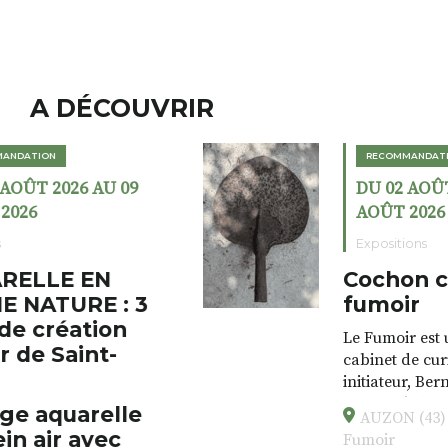
A DÉCOUVRIR
RECOMMANDATION
DU 02 AOÛT 2026 AU 23
AOÛT 2026
Expositions
Cochon charbon au
fumoir
Le Fumoir est une sorte de
cabinet de curiosités. Son
initiateur, Bernard Turle,
s’amuse à donner à voir des
AUZON (43) Galerie Le
associations fertiles, graves ou
Fumoir