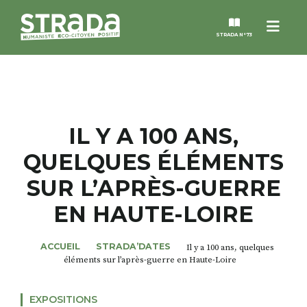
Menu
STRADA N°73
STRADA
MAGAZINES
IL Y A 100 ANS,
QUELQUES ÉLÉMENTS
NOS THÈMES
SUR L’APRÈS-GUERRE
STRADA’DATES
EN HAUTE-LOIRE
ALTER STRADA
ACCUEIL
STRADA’DATES
Il y a 100 ans, quelques
éléments sur l’après-guerre en Haute-Loire
ROSÉE DE MAI
EXPOSITIONS