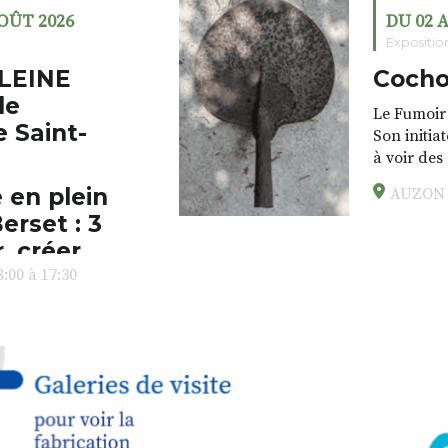
AOÛT 2026
DU 02 
Expositio
LEINE
Cocho
de
Le Fumoir 
e Saint-
Son initia
à voir des
drôles, pa
 en plein
AUZON (
éclectique
erset : 3
foutraques
l’installa
, créer,
avec les.v
:00 à 17:30
peau).entr
ps… de ralentir,
auté des
Programmée
expo-insta
raison de 
opose un
stage
médiévale 
sible
à tous les
l