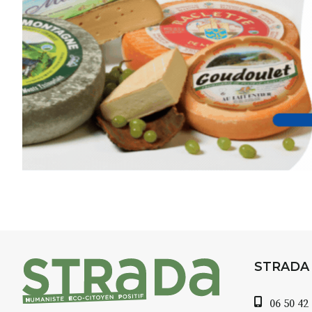
inspirant
autour de Saint-Fron
minutes du Puy-en-Velay
.
Pendant
3 jours
, vous apprend
l’instant :
Croquis, carnet de voyage, com
aquarelle, encre, ou contenu h
Le programme :
8h : rendez-vous au point de d
8h30 – 12h : croquis et aquarell
pique-nique sur place (repas à
13h30 – 17h30 : reprise sur pla
changement de décor
Et si le temps se gâte : un ateli
STRADA
permettra de continuer à créer
06 50 42
À partir de 90€/jour
(soit
270€ l