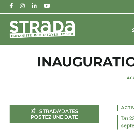
FACEBOOK
INSTAGRAM
LINKEDIN
YOUTUBE
INAUGURATIO
AC
ACTI
STRADA'DATES
POSTEZ UNE DATE
Du 23
sept