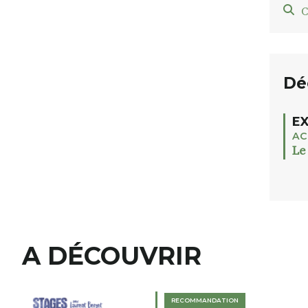
C
Dé
EX
AC
Le
A DÉCOUVRIR
RECOMMANDATION