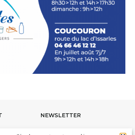
INTERVIEW
rnard Turle, vous avez ouvert une
 Auzon…
URLE Le Fumoir n’est pas une galerie
e. Chaque année, le 1er dimanche
association
AuzonToujours
organise
e village
. Des artistes et artisans
t les rues, les caves, les granges
T
NEWSLETTER
e Fumoir est l’un de ces espaces
s d’accueil de la culture. Il s’associe
Suivez toute l'actu de Strada
à d’autres activités culturelles de la