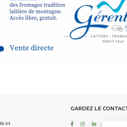
t
, à seulement
30
rez à capturer
position,
ybride.
STRADA Be
épart
galerie à
e sur site
 votre charge)
Bernard T
ce ou
permanent
d’août, l’
Arts dans l
er abrité
investissen
GARDEZ LE CONTAC
.
d’Auzon. L
temporaire
Facebook
Instagram
Linkedin
Youtube
 06 64
es 3 jours
)
également 