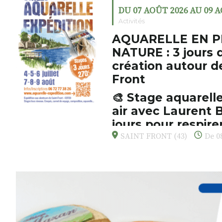
DU 07 AOÛT 2026 AU 09 
Activités
AQUARELLE EN P
NATURE : 3 jours 
création autour d
Front
🎨 Stage aquarelle
air avec Laurent B
jours pour respirer
s’émerveiller
SAINT FRONT (43)
De 08
Et si vous preniez enfin le tem
d’observer, et de peindre la be
paysages de Haute-Loire ?
Cet été,
Laurent Berset
vous pr
d’aquarelle en extérieur
, acces
niveaux
, dans un cadre nature