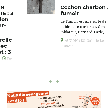
Cochon charbon au
fumoir
Le Fumoir est une sorte de
cabinet de curiosités. Son
initiateur, Bernard Turle,
s’amuse à donner à voir des
AUZON (43) Galerie Le
associations fertiles, graves ou
Fumoir
drôles, parfois fumeuses. Des
oeuvres éclectiques font. liens
avec les histoires un peu
foutraques du lieu (on ne spoile
pas). Quant à
l’installation.Cochon Charbon,
elle joue
avec les.variations.de.couleurs.
(de peau).entre.sarcasme et
facétie.
Programmée en off du festival