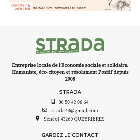
d’Auzon, cette expo-
installation temporaire vous
livre une raison de plus d’aller
faire un tour dans la cité
médiévale du Brivadois cet été.
Entreprise locale de l’Economie sociale et solidaire.
INTERVIEW
Humaniste, éco-citoyen et résolument Positif depuis
2008
STRADA Bernard Turle, vous
avez ouvert une galerie à
STRADA
Auzon…
06 50 42 06 64
Bernard TURLE Le Fumoir n’est
strada43@gmail.com
pas une galerie permanente.
Sénéol
43260 QUEYRIERES
Chaque année, le 1er dimanche
d’août, l’association
GARDEZ LE CONTACT
AuzonToujours
organise
Arts