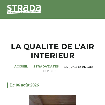
STRADA
MAGAZINES
LA QUALITE DE L’AIR
INTERIEUR
NOS THÈMES
ACCUEIL
STRADA’DATES
LA QUALITE DE L’AIR
STRADA’DATES
INTERIEUR
ALTER STRADA
Le 06 août 2026
ROSÉE DE MAI