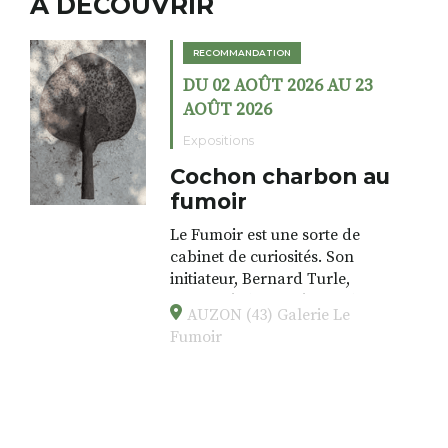
A DÉCOUVRIR
RECOMMANDATION
DU 02 AOÛT 2026 AU 23
AOÛT 2026
Expositions
Cochon charbon au
fumoir
Le Fumoir est une sorte de
cabinet de curiosités. Son
initiateur, Bernard Turle,
s’amuse à donner à voir des
AUZON (43) Galerie Le
associations fertiles, graves ou
Fumoir
drôles, parfois fumeuses. Des
oeuvres éclectiques font. liens
avec les histoires un peu
foutraques du lieu (on ne spoile
pas). Quant à