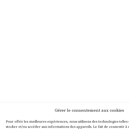
d’une image. Le mineur a été
victime, on en a aussi fait un
héros. On trouve dans les
greniers des pays miniers de
vieilles cartes postales en
couleurs, éditées autrefois à
l’occasion de la Sainte Barbe,
patronne des mineurs. Ce sont
manifestement des mannequins
qui prennent la pose, le visage
bien rose. Ces images
contrastent fortement avec les
représentations de mineurs
entassés dans l’ascenseur ou
pliés en deux, pioche à la main,
couverts de poussières noires
(sans parler des trieuses,
Gérer le consentement aux cookies
souvent oubliées par l’histoire
officielle des mines). Leurs
Pour offrir les meilleures expériences, nous utilisons des technologies telles
visages m’ont fait penser au
stocker et/ou accéder aux informations des appareils. Le fait de consentir à