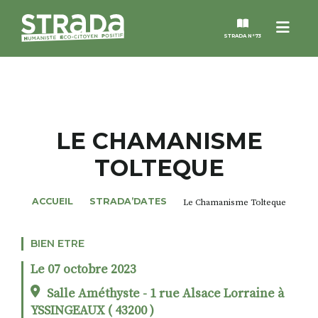
Menu
STRADA N°73
STRADA
MAGAZINES
LE CHAMANISME
TOLTEQUE
NOS THÈMES
ACCUEIL
STRADA’DATES
Le Chamanisme Tolteque
STRADA’DATES
BIEN ETRE
ALTER STRADA
Le 07 octobre 2023
ROSÉE DE MAI
Salle Améthyste - 1 rue Alsace Lorraine à
YSSINGEAUX ( 43200 )