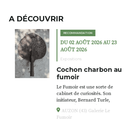
A DÉCOUVRIR
RECOMMANDATION
DU 02 AOÛT 2026 AU 23
AOÛT 2026
Expositions
Cochon charbon au
fumoir
Le Fumoir est une sorte de
cabinet de curiosités. Son
initiateur, Bernard Turle,
s’amuse à donner à voir des
AUZON (43) Galerie Le
associations fertiles, graves ou
Fumoir
drôles, parfois fumeuses. Des
oeuvres éclectiques font. liens
avec les histoires un peu