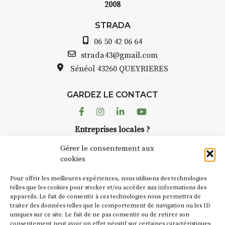
2008
STRADA Bernard Turle, vous
avez ouvert une galerie à
STRADA
Auzon…
06 50 42 06 64
Bernard TURLE Le Fumoir n’est
strada43@gmail.com
pas une galerie permanente.
Sénéol
43260 QUEYRIERES
Chaque année, le 1er dimanche
d’août, l’association
GARDEZ LE CONTACT
AuzonToujours
organise
Arts
dans le village
. Des artistes et
Facebook
Instagram
Linkedin
Youtube
artisans investissent les rues, les
Entreprises locales ?
caves, les granges d’Auzon. Le
Nous avons des solutions pubs pour vous.
Fumoir est l’un de ces espaces
Gérer le consentement aux
temporaires d’accueil de la
cookies
culture. Il s’associe également à
NEWSLETTER
d’autres activités culturelles de
Pour offrir les meilleures expériences, nous utilisons des technologies
la Petite Cité de Caractère. Par
Suivez toute l'actu de Strada
telles que les cookies pour stocker et/ou accéder aux informations des
appareils. Le fait de consentir à ces technologies nous permettra de
exemple, l’installation
Cochon
traiter des données telles que le comportement de navigation ou les ID
Charbon
s’inscrit comme en
uniques sur ce site. Le fait de ne pas consentir ou de retirer son
« off » du festival d’Auzon 2026
consentement peut avoir un effet négatif sur certaines caractéristiques