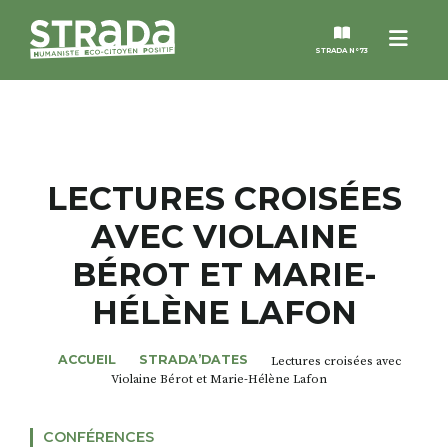
Menu
STRADA N°73
STRADA
MAGAZINES
LECTURES CROISÉES
AVEC VIOLAINE
NOS THÈMES
BÉROT ET MARIE-
STRADA’DATES
HÉLÈNE LAFON
ALTER STRADA
ACCUEIL
STRADA’DATES
Lectures croisées avec
Violaine Bérot et Marie-Hélène Lafon
ROSÉE DE MAI
CONFÉRENCES