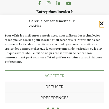
dans le village
. Des artistes et
Facebook
Instagram
Linkedin
Youtube
artisans investissent les rues, les
Entreprises locales ?
caves, les granges d’Auzon. Le
Nous avons des solutions pubs pour vous.
Fumoir est l’un de ces espaces
Gérer le consentement aux
temporaires d’accueil de la
cookies
culture. Il s’associe également à
NEWSLETTER
d’autres activités culturelles de
Pour offrir les meilleures expériences, nous utilisons des technologies
la Petite Cité de Caractère. Par
Suivez toute l'actu de Strada
telles que les cookies pour stocker et/ou accéder aux informations des
appareils. Le fait de consentir à ces technologies nous permettra de
exemple, l’installation
Cochon
traiter des données telles que le comportement de navigation ou les ID
Charbon
s’inscrit comme en
uniques sur ce site. Le fait de ne pas consentir ou de retirer son
« off » du festival d’Auzon 2026
consentement peut avoir un effet négatif sur certaines caractéristiques
(2 /22 août).
et fonctions.
NOUS CONTACTER
SA D’où vient le nom :
Fumoir
?
ACCEPTER
BT C’est le terme employé dans
REFUSER
les actes de propriété du lieu.
Jusqu’à la fin du XXe siècle,
Plan du site
Mentions légales
PRÉFÉRENCES
c’était un saloir et
Politique de confidentialité
précédemment ç’avait été un
Une création de l'Agence Oktopod
fumoir. On y salait et fumait