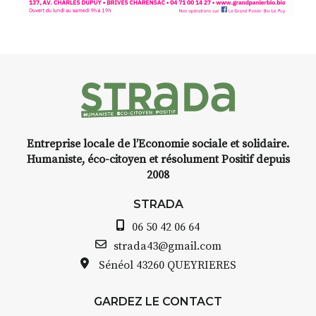
d’Auzon, cette expo-
installation temporaire vous
livre une raison de plus d’aller
faire un tour dans la cité
médiévale du Brivadois cet été.
Entreprise locale de l’Economie sociale et solidaire.
INTERVIEW
Humaniste, éco-citoyen et résolument Positif depuis
2008
STRADA Bernard Turle, vous
avez ouvert une galerie à
STRADA
Auzon…
06 50 42 06 64
Bernard TURLE Le Fumoir n’est
strada43@gmail.com
pas une galerie permanente.
Sénéol
43260 QUEYRIERES
Chaque année, le 1er dimanche
d’août, l’association
GARDEZ LE CONTACT
AuzonToujours
organise
Arts