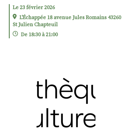
Le 23 février 2026
L'Échappée 18 avenue Jules Romains 43260
RECHERCHER
S'ABONNER
St Julien Chapteuil
S'INSCRIRE À LA NEWSLETTER
De 18:30 à 21:00
FACEBOOK
INSTAGRAM
LINKEDIN
YOUTUBE