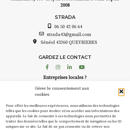
2008
STRADA Bernard Turle, vous
avez ouvert une galerie à
STRADA
Auzon…
06 50 42 06 64
Bernard TURLE Le Fumoir n’est
strada43@gmail.com
pas une galerie permanente.
Sénéol
43260 QUEYRIERES
Chaque année, le 1er dimanche
d’août, l’association
GARDEZ LE CONTACT
AuzonToujours
organise
Arts
dans le village
. Des artistes et
Facebook
Instagram
Linkedin
Youtube
artisans investissent les rues, les
Entreprises locales ?
caves, les granges d’Auzon. Le
Nous avons des solutions pubs pour vous.
Fumoir est l’un de ces espaces
Gérer le consentement aux
temporaires d’accueil de la
cookies
culture. Il s’associe également à
NEWSLETTER
d’autres activités culturelles de
Pour offrir les meilleures expériences, nous utilisons des technologies
la Petite Cité de Caractère. Par
Suivez toute l'actu de Strada
telles que les cookies pour stocker et/ou accéder aux informations des
appareils. Le fait de consentir à ces technologies nous permettra de
exemple, l’installation
Cochon
traiter des données telles que le comportement de navigation ou les ID
Charbon
s’inscrit comme en
uniques sur ce site. Le fait de ne pas consentir ou de retirer son