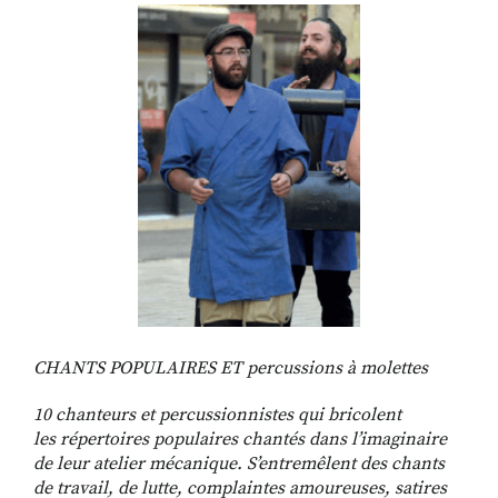
RECHERCHER
S'ABONNER
S'INSCRIRE À LA NEWSLETTER
FACEBOOK
INSTAGRAM
LINKEDIN
YOUTUBE
CHANTS POPULAIRES ET percussions à molettes
10 chanteurs et percussionnistes qui bricolent
les
répertoires populaires chantés dans l’imaginaire
de leur
atelier mécanique. S’entremêlent des chants
de travail,
de lutte, complaintes amoureuses, satires