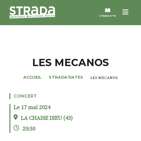
Menu
STRADA N°73
STRADA
MAGAZINES
LES MECANOS
NOS THÈMES
ACCUEIL
STRADA’DATES
LES MECANOS
STRADA’DATES
CONCERT
Le 17 mai 2024
ALTER STRADA
LA CHAISE DIEU (43)
20:30
ROSÉE DE MAI