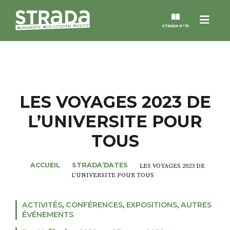
Menu
STRADA N°73
STRADA
MAGAZINES
LES VOYAGES 2023 DE
L’UNIVERSITE POUR
NOS THÈMES
TOUS
STRADA’DATES
ACCUEIL
STRADA’DATES
LES VOYAGES 2023 DE
L’UNIVERSITE POUR TOUS
ALTER STRADA
ACTIVITÉS
,
CONFÉRENCES
,
EXPOSITIONS
,
AUTRES
ROSÉE DE MAI
ÉVÉNEMENTS