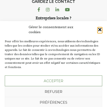
GARDEZ LE CONTACT
AuzonToujours
organise
Arts
dans le village
. Des artistes et
Facebook
Instagram
Linkedin
Youtube
artisans investissent les rues, les
Entreprises locales ?
caves, les granges d’Auzon. Le
Nous avons des solutions pubs pour vous.
Fumoir est l’un de ces espaces
Gérer le consentement aux
temporaires d’accueil de la
cookies
culture. Il s’associe également à
NEWSLETTER
d’autres activités culturelles de
Pour offrir les meilleures expériences, nous utilisons des technologies
la Petite Cité de Caractère. Par
Suivez toute l'actu de Strada
telles que les cookies pour stocker et/ou accéder aux informations des
appareils. Le fait de consentir à ces technologies nous permettra de
exemple, l’installation
Cochon
traiter des données telles que le comportement de navigation ou les ID
Charbon
s’inscrit comme en
uniques sur ce site. Le fait de ne pas consentir ou de retirer son
« off » du festival d’Auzon 2026
consentement peut avoir un effet négatif sur certaines caractéristiques
(2 /22 août).
et fonctions.
NOUS CONTACTER
SA D’où vient le nom :
Fumoir
?
ACCEPTER
BT C’est le terme employé dans
REFUSER
les actes de propriété du lieu.
Jusqu’à la fin du XXe siècle,
Plan du site
Mentions légales
PRÉFÉRENCES
c’était un saloir et
Politique de confidentialité