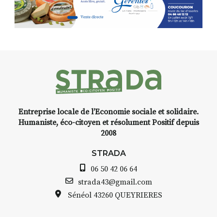
Programmée en off du festival
d’Auzon, cette expo-
installation temporaire vous
livre une raison de plus d’aller
faire un tour dans la cité
médiévale du Brivadois cet été.
Entreprise locale de l’Economie sociale et solidaire.
INTERVIEW
Humaniste, éco-citoyen et résolument Positif depuis
2008
STRADA Bernard Turle, vous
avez ouvert une galerie à
STRADA
Auzon…
06 50 42 06 64
Bernard TURLE Le Fumoir n’est
strada43@gmail.com
pas une galerie permanente.
Sénéol
43260 QUEYRIERES
Chaque année, le 1er dimanche
d’août, l’association