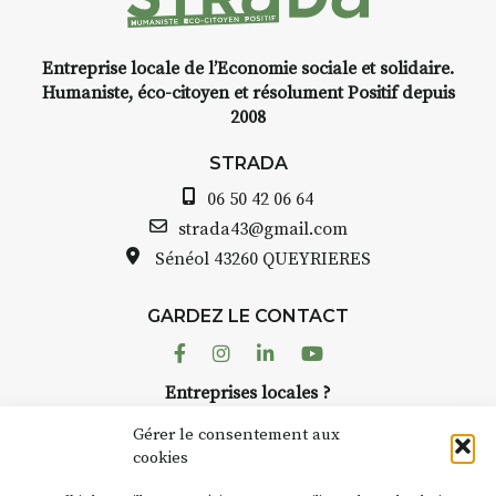
Entreprise locale de l’Economie sociale et solidaire.
INTERVIEW
Humaniste, éco-citoyen et résolument Positif depuis
2008
STRADA Bernard Turle, vous
avez ouvert une galerie à
STRADA
Auzon…
06 50 42 06 64
Bernard TURLE Le Fumoir n’est
strada43@gmail.com
pas une galerie permanente.
Sénéol
43260 QUEYRIERES
Chaque année, le 1er dimanche
d’août, l’association
GARDEZ LE CONTACT
AuzonToujours
organise
Arts
dans le village
. Des artistes et
Facebook
Instagram
Linkedin
Youtube
artisans investissent les rues, les
Entreprises locales ?
caves, les granges d’Auzon. Le
Nous avons des solutions pubs pour vous.
Fumoir est l’un de ces espaces
Gérer le consentement aux
temporaires d’accueil de la
cookies
culture. Il s’associe également à
NEWSLETTER