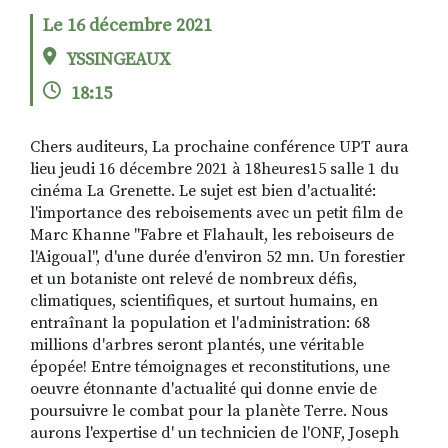
Le 16 décembre 2021
YSSINGEAUX
RECHERCHER
S'ABONNER
18:15
S'INSCRIRE À LA NEWSLETTER
FACEBOOK
INSTAGRAM
LINKEDIN
YOUTUBE
Chers auditeurs, La prochaine conférence UPT aura
lieu jeudi 16 décembre 2021 à 18heures15 salle 1 du
cinéma La Grenette. Le sujet est bien d'actualité:
l'importance des reboisements avec un petit film de
Marc Khanne "Fabre et Flahault, les reboiseurs de
l'Aigoual", d'une durée d'environ 52 mn. Un forestier
et un botaniste ont relevé de nombreux défis,
climatiques, scientifiques, et surtout humains, en
entraînant la population et l'administration: 68
millions d'arbres seront plantés, une véritable
épopée! Entre témoignages et reconstitutions, une
oeuvre étonnante d'actualité qui donne envie de
poursuivre le combat pour la planète Terre. Nous
aurons l'expertise d' un technicien de l'ONF, Joseph