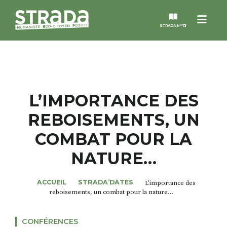
Menu
STRADA N°73
STRADA
MAGAZINES
L’IMPORTANCE DES
REBOISEMENTS, UN
NOS THÈMES
COMBAT POUR LA
STRADA’DATES
NATURE…
ALTER STRADA
ACCUEIL
STRADA’DATES
L’importance des
reboisements, un combat pour la nature…
ROSÉE DE MAI
CONFÉRENCES