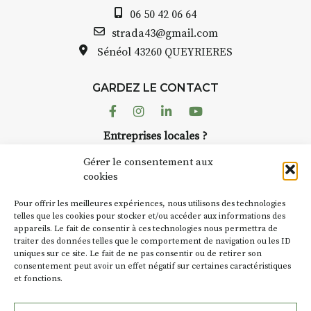
Auzon…
06 50 42 06 64
Bernard TURLE Le Fumoir n’est
strada43@gmail.com
pas une galerie permanente.
Sénéol
43260 QUEYRIERES
Chaque année, le 1er dimanche
d’août, l’association
GARDEZ LE CONTACT
AuzonToujours
organise
Arts
dans le village
. Des artistes et
Facebook
Instagram
Linkedin
Youtube
artisans investissent les rues, les
Entreprises locales ?
caves, les granges d’Auzon. Le
Nous avons des solutions pubs pour vous.
Fumoir est l’un de ces espaces
Gérer le consentement aux
temporaires d’accueil de la
cookies
culture. Il s’associe également à
NEWSLETTER
d’autres activités culturelles de
Pour offrir les meilleures expériences, nous utilisons des technologies
la Petite Cité de Caractère. Par
Suivez toute l'actu de Strada
telles que les cookies pour stocker et/ou accéder aux informations des
appareils. Le fait de consentir à ces technologies nous permettra de
exemple, l’installation
Cochon
traiter des données telles que le comportement de navigation ou les ID
Charbon
s’inscrit comme en
uniques sur ce site. Le fait de ne pas consentir ou de retirer son
« off » du festival d’Auzon 2026
consentement peut avoir un effet négatif sur certaines caractéristiques
(2 /22 août).
et fonctions.
NOUS CONTACTER
SA D’où vient le nom :
Fumoir
?