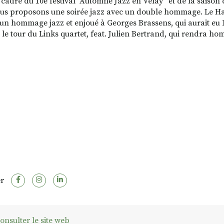
 cadre du 10e festival "Automne Jazz en Velay” et de la saison 
us proposons une soirée jazz avec un double hommage. Le H
un hommage jazz et enjoué à Georges Brassens, qui aurait eu 1
 le tour du Links quartet, feat. Julien Bertrand, qui rendra h
r
onsulter le site web