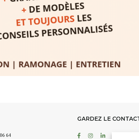
t
, à seulement
30
rez à capturer
position,
ybride.
STRADA Be
épart
galerie à
e sur site
 votre charge)
Bernard T
ce ou
permanent
d’août, l’
Arts dans l
er abrité
investissen
GARDEZ LE CONTAC
.
d’Auzon. L
temporaire
Facebook
Instagram
Linkedin
Youtube
 06 64
es 3 jours
)
également 