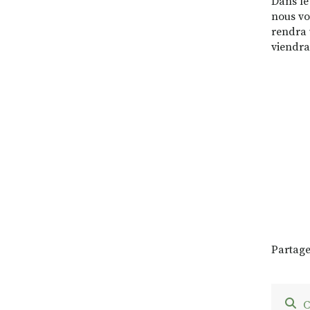
Dans le
nous vo
rendra 
viendra
Partage
C