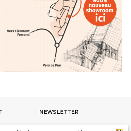
INTERVIEW
rnard Turle, vous avez ouvert une
 Auzon…
URLE Le Fumoir n’est pas une galerie
e. Chaque année, le 1er dimanche
association
AuzonToujours
organise
e village
. Des artistes et artisans
t les rues, les caves, les granges
T
NEWSLETTER
e Fumoir est l’un de ces espaces
s d’accueil de la culture. Il s’associe
Suivez toute l'actu de Strada
à d’autres activités culturelles de la