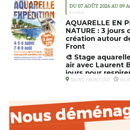
DU 07 AOÛT 2026 AU 09 
Activités
AQUARELLE EN P
NATURE : 3 jours 
création autour d
Front
🎨 Stage aquarelle
air avec Laurent B
jours pour respirer
s’émerveiller
SAINT FRONT (43)
De 08
Et si vous preniez enfin le tem
d’observer, et de peindre la be
paysages de Haute-Loire ?
Cet été,
Laurent Berset
vous pr
d’aquarelle en extérieur
, acces
niveaux
, dans un cadre nature