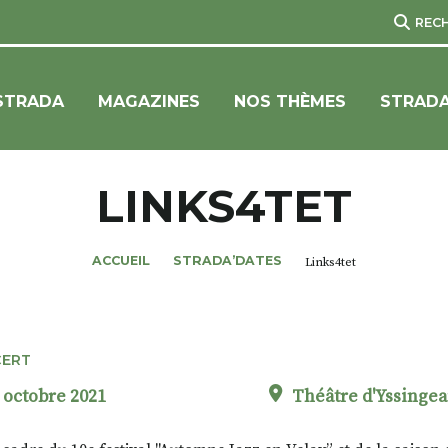
REC
STRADA
MAGAZINES
NOS THÈMES
STRADA
LINKS4TET
ACCUEIL
STRADA’DATES
Links4tet
ERT
 octobre 2021
Théâtre d'Yssinge