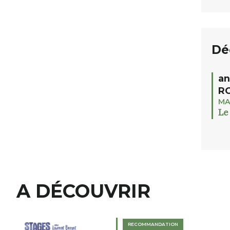
Dé
an
RO
MA
Le
A DÉCOUVRIR
RECOMMANDATION