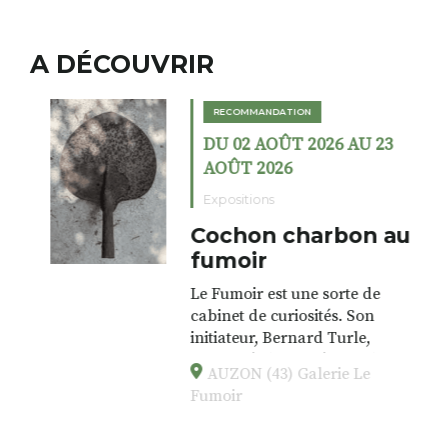
A DÉCOUVRIR
RECOMMANDATION
DU 02 AOÛT 2026 AU 23
AOÛT 2026
Expositions
Cochon charbon au
fumoir
Le Fumoir est une sorte de
cabinet de curiosités. Son
initiateur, Bernard Turle,
s’amuse à donner à voir des
AUZON (43) Galerie Le
associations fertiles, graves ou
Fumoir
drôles, parfois fumeuses. Des
oeuvres éclectiques font. liens