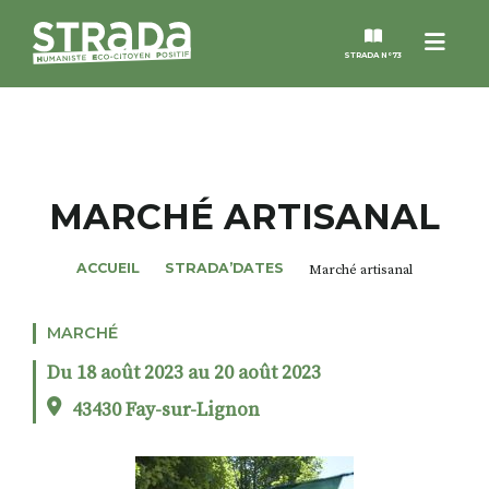
Menu
STRADA N°73
STRADA
MAGAZINES
MARCHÉ ARTISANAL
NOS THÈMES
ACCUEIL
STRADA’DATES
Marché artisanal
STRADA’DATES
MARCHÉ
Du 18 août 2023 au 20 août 2023
ALTER STRADA
43430 Fay-sur-Lignon
ROSÉE DE MAI