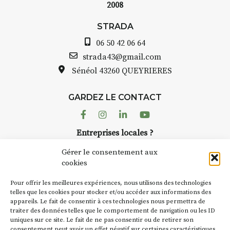
2008
STRADA Bernard Turle, vous
avez ouvert une galerie à
STRADA
Auzon…
06 50 42 06 64
Bernard TURLE Le Fumoir n’est
strada43@gmail.com
pas une galerie permanente.
Sénéol
43260 QUEYRIERES
Chaque année, le 1er dimanche
d’août, l’association
GARDEZ LE CONTACT
AuzonToujours
organise
Arts
dans le village
. Des artistes et
Facebook
Instagram
Linkedin
Youtube
artisans investissent les rues, les
Entreprises locales ?
caves, les granges d’Auzon. Le
Nous avons des solutions pubs pour vous.
Fumoir est l’un de ces espaces
Gérer le consentement aux
temporaires d’accueil de la
cookies
culture. Il s’associe également à
NEWSLETTER
d’autres activités culturelles de
Pour offrir les meilleures expériences, nous utilisons des technologies
la Petite Cité de Caractère. Par
Suivez toute l'actu de Strada
telles que les cookies pour stocker et/ou accéder aux informations des
appareils. Le fait de consentir à ces technologies nous permettra de
exemple, l’installation
Cochon
traiter des données telles que le comportement de navigation ou les ID
Charbon
s’inscrit comme en
uniques sur ce site. Le fait de ne pas consentir ou de retirer son
« off » du festival d’Auzon 2026
consentement peut avoir un effet négatif sur certaines caractéristiques