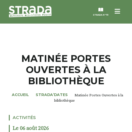
Menu
STRADA N°73
STRADA
MAGAZINES
MATINÉE PORTES
OUVERTES À LA
NOS THÈMES
BIBLIOTHÈQUE
STRADA’DATES
ACCUEIL
STRADA’DATES
Matinée Portes Ouvertes à la
bibliothèque
ALTER STRADA
ACTIVITÉS
ROSÉE DE MAI
Le 06 août 2026