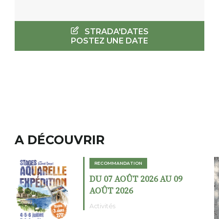
STRADA'DATES
POSTEZ UNE DATE
A DÉCOUVRIR
MANDATION
RECOMMANDAT
 AOÛT 2026 AU 09
DU 02 AOÛT
2026
AOÛT 2026
s
Expositions