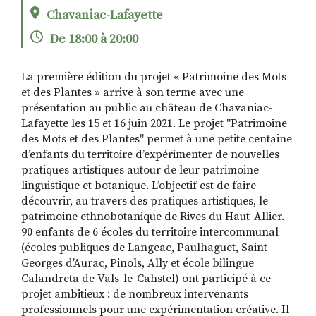
Chavaniac-Lafayette
De 18:00 à 20:00
RECHERCHER
S'ABONNER
S'INSCRIRE À LA NEWSLETTER
La première édition du projet « Patrimoine des Mots
et des Plantes » arrive à son terme avec une
FACEBOOK
INSTAGRAM
LINKEDIN
YOUTUBE
présentation au public au château de Chavaniac-
Lafayette les 15 et 16 juin 2021. Le projet "Patrimoine
des Mots et des Plantes" permet à une petite centaine
d’enfants du territoire d’expérimenter de nouvelles
pratiques artistiques autour de leur patrimoine
linguistique et botanique. L’objectif est de faire
découvrir, au travers des pratiques artistiques, le
patrimoine ethnobotanique de Rives du Haut-Allier.
90 enfants de 6 écoles du territoire intercommunal
(écoles publiques de Langeac, Paulhaguet, Saint-
Georges d’Aurac, Pinols, Ally et école bilingue
Calandreta de Vals-le-Cahstel) ont participé à ce
projet ambitieux : de nombreux intervenants
professionnels pour une expérimentation créative. Il