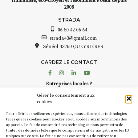
Humaniste, éco-citoyen et résolument Positif depuis
2008
STRADA Bernard Turle, vous
avez ouvert une galerie à
STRADA
de
Auzon…
06 50 42 06 64
arelle
Bernard TURLE Le Fumoir n’est
strada43@gmail.com
pas une galerie permanente.
Sénéol
43260 QUEYRIERES
as à
Chaque année, le 1er dimanche
d’août, l’association
GARDEZ LE CONTACT
AuzonToujours
organise
Arts
écor
dans le village
. Des artistes et
Facebook
Instagram
Linkedin
Youtube
artisans investissent les rues, les
telier
Entreprises locales ?
caves, les granges d’Auzon. Le
uer à
Nous avons des solutions pubs pour vous.
Fumoir est l’un de ces espaces
Gérer le consentement aux
temporaires d’accueil de la
cookies
culture. Il s’associe également à
70€
NEWSLETTER
d’autres activités culturelles de
Pour offrir les meilleures expériences, nous utilisons des technologies
la Petite Cité de Caractère. Par
Suivez toute l'actu de Strada
telles que les cookies pour stocker et/ou accéder aux informations des
ans
appareils. Le fait de consentir à ces technologies nous permettra de
exemple, l’installation
Cochon
traiter des données telles que le comportement de navigation ou les ID
Charbon
s’inscrit comme en
uniques sur ce site. Le fait de ne pas consentir ou de retirer son