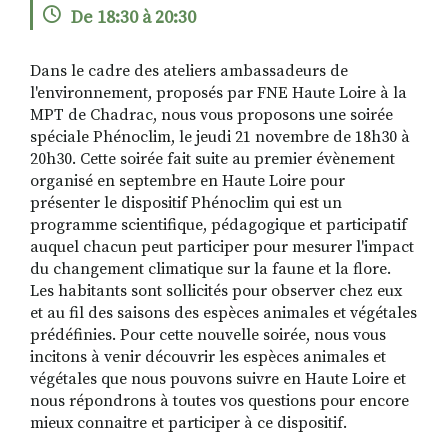
De 18:30 à 20:30
Dans le cadre des ateliers ambassadeurs de
RECHERCHER
S'ABONNER
l'environnement, proposés par FNE Haute Loire à la
S'INSCRIRE À LA NEWSLETTER
MPT de Chadrac, nous vous proposons une soirée
spéciale Phénoclim, le jeudi 21 novembre de 18h30 à
FACEBOOK
INSTAGRAM
LINKEDIN
YOUTUBE
20h30. Cette soirée fait suite au premier évènement
organisé en septembre en Haute Loire pour
présenter le dispositif Phénoclim qui est un
programme scientifique, pédagogique et participatif
auquel chacun peut participer pour mesurer l'impact
du changement climatique sur la faune et la flore.
Les habitants sont sollicités pour observer chez eux
et au fil des saisons des espèces animales et végétales
prédéfinies. Pour cette nouvelle soirée, nous vous
incitons à venir découvrir les espèces animales et
végétales que nous pouvons suivre en Haute Loire et
nous répondrons à toutes vos questions pour encore
mieux connaitre et participer à ce dispositif.