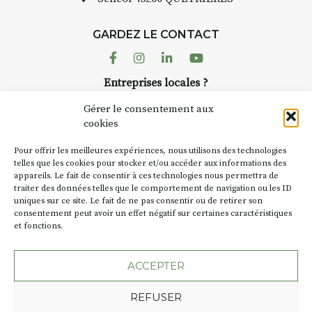
lace (repas à
Chaque année, le 1er 
d’août, l’association
prise sur
GARDEZ LE CONTACT
AuzonToujours
organis
ent de décor
dans le village
. Des artis
Facebook
Instagram
Linkedin
Youtube
artisans investissent les
te : un atelier
Entreprises locales ?
caves, les granges d’Au
de continuer à
Nous avons des solutions pubs pour vous.
Fumoir est l’un de ces 
Gérer le consentement aux
temporaires d’accueil d
cookies
culture. Il s’associe ég
ur
(soit
270€
NEWSLETTER
d’autres activités cultur
Pour offrir les meilleures expériences, nous utilisons des technologies
la Petite Cité de Caractè
Suivez toute l'actu de Strada
telles que les cookies pour stocker et/ou accéder aux informations des
nes – sans
appareils. Le fait de consentir à ces technologies nous permettra de
exemple, l’installation
traiter des données telles que le comportement de navigation ou les ID
Charbon
s’inscrit comm
uniques sur ce site. Le fait de ne pas consentir ou de retirer son
« off » du festival d’Au
mpagnement et
consentement peut avoir un effet négatif sur certaines caractéristiques
(2 /22 août).
pas à votre
et fonctions.
NOUS CONTACTER
que 😉
SA D’où vient le nom :
F
ACCEPTER
:
BT C’est le terme empl
REFUSER
les actes de propriété du