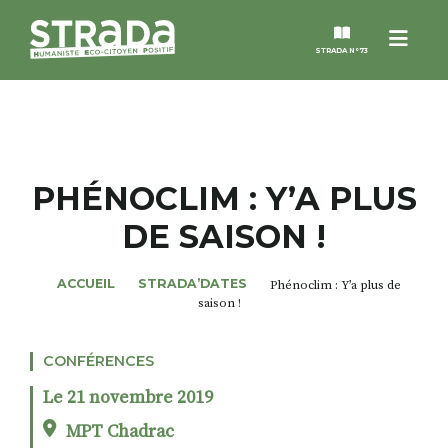
Menu
STRADA N°73
STRADA
MAGAZINES
PHÉNOCLIM : Y’A PLUS
DE SAISON !
NOS THÈMES
ACCUEIL
STRADA’DATES
Phénoclim : Y’a plus de
STRADA’DATES
saison !
ALTER STRADA
CONFÉRENCES
Le 21 novembre 2019
ROSÉE DE MAI
MPT Chadrac