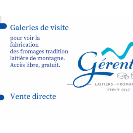
ps… de ralentir,
auté des
Programmée
expo-insta
raison de 
opose un
stage
médiévale 
sible
à tous les
l
t
, à seulement
30
rez à capturer
position,
ybride.
STRADA Be
épart
galerie à
e sur site
 votre charge)