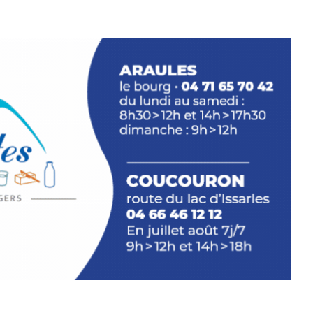
 en off du festival d’Auzon, cette
llation temporaire vous livre une
plus d’aller faire un tour dans la cité
du Brivadois cet été.
INTERVIEW
rnard Turle, vous avez ouvert une
 Auzon…