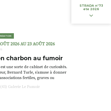
STRADA n°73
ete 2026
NDATION
AOÛT 2026 AU 23 AOÛT 2026
ns
n charbon au fumoir
est une sorte de cabinet de curiosités.
teur, Bernard Turle, s’amuse à donner
 associations fertiles, graves ou
rfois fumeuses. Des oeuvres
43) Galerie Le Fumoir
s font. liens avec les histoires un peu
 du lieu (on ne spoile pas). Quant à
tion.Cochon Charbon, elle joue
ariations.de.couleurs.(de
e.sarcasme et facétie.