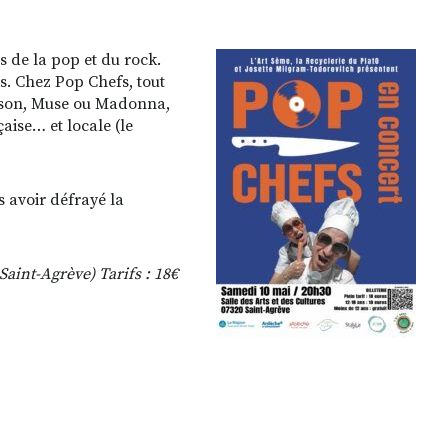
es de la pop et du rock.
s. Chez Pop Chefs, tout
ckson, Muse ou Madonna,
aise… et locale (le
 avoir défrayé la
Saint-Agrève) Tarifs : 18€