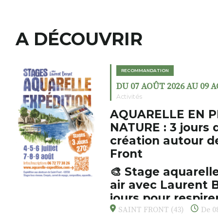
A DÉCOUVRIR
RECOMMANDATION
DU 07 AOÛT 2026 AU 09 
Activités
AQUARELLE EN P
NATURE : 3 jours 
création autour d
Front
🎨 Stage aquarelle
air avec Laurent B
jours pour respirer
s’émerveiller
SAINT FRONT (43)
De 08