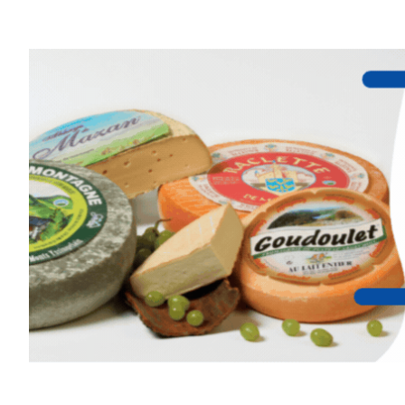
Et si vous preniez enfin le tem
d’observer, et de peindre la be
paysages de Haute-Loire ?
Cet été,
Laurent Berset
vous pr
d’aquarelle en extérieur
, acces
niveaux
, dans un cadre nature
inspirant
autour de Saint-Fron
minutes du Puy-en-Velay
.
Pendant
3 jours
, vous apprend
l’instant :
Croquis, carnet de voyage, com
aquarelle, encre, ou contenu h
Le programme :
8h : rendez-vous au point de d
8h30 – 12h : croquis et aquarell
pique-nique sur place (repas à