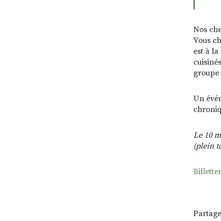
Nos chef
Vous ch
est à l
cuisiné
groupe 
Un évén
chroniq
Le 10 ma
(plein t
Billette
Partage