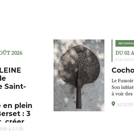
RECOMMA
AOÛT 2026
DU 02 
Expositio
LEINE
Cocho
de
Le Fumoir 
e Saint-
Son initia
à voir des
drôles, pa
 en plein
AUZON (
éclectique
erset : 3
foutraques
l’installa
, créer,
avec les.v
:00 à 17:30
peau).entr