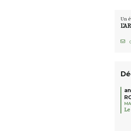
Un é
L'A
C
Dé
an
RO
MA
Le