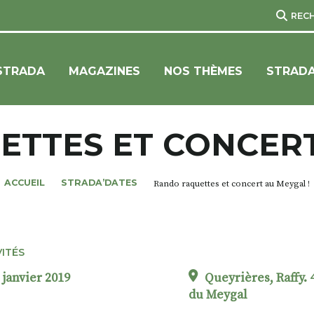
REC
STRADA
MAGAZINES
NOS THÈMES
STRADA
TTES ET CONCERT
ACCUEIL
STRADA’DATES
Rando raquettes et concert au Meygal !
VITÉS
 janvier 2019
Queyrières, Raffy. 
du Meygal