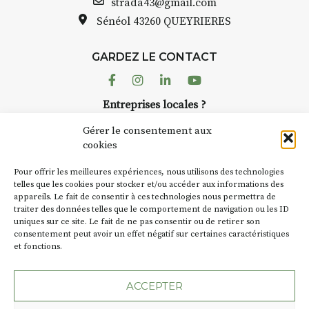
Bernard TURLE Le 
strada43@gmail.com
pas une galerie pe
Sénéol
43260 QUEYRIERES
ur place (repas à
Chaque année, le 
d’août, l’association
: reprise sur
GARDEZ LE CONTACT
AuzonToujours
org
ngement de décor
dans le village
. Des 
Facebook
Instagram
Linkedin
Youtube
artisans investissent
se gâte : un atelier
Entreprises locales ?
caves, les granges 
tra de continuer à
Nous avons des solutions pubs pour vous.
Fumoir est l’un de 
Gérer le consentement aux
temporaires d’accue
cookies
culture. Il s’associ
€/jour
(soit
270€
NEWSLETTER
d’autres activités cu
Pour offrir les meilleures expériences, nous utilisons des technologies
la Petite Cité de Ca
Suivez toute l'actu de Strada
telles que les cookies pour stocker et/ou accéder aux informations des
rsonnes – sans
appareils. Le fait de consentir à ces technologies nous permettra de
exemple, l’installa
lète
traiter des données telles que le comportement de navigation ou les ID
Charbon
s’inscrit 
uniques sur ce site. Le fait de ne pas consentir ou de retirer son
« off » du festival 
accompagnement et
consentement peut avoir un effet négatif sur certaines caractéristiques
(2 /22 août).
t, repas à votre
et fonctions.
NOUS CONTACTER
e-nique 😉
SA D’où vient le no
ACCEPTER
oix :
BT C’est le terme 