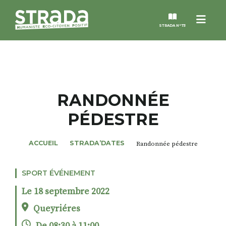
Menu
STRADA N°73
STRADA
MAGAZINES
RANDONNÉE
PÉDESTRE
NOS THÈMES
ACCUEIL
STRADA’DATES
Randonnée pédestre
STRADA’DATES
SPORT ÉVÉNEMENT
ALTER STRADA
Le 18 septembre 2022
ROSÉE DE MAI
Queyriéres