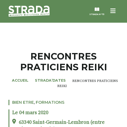
Menu
STRADA N°73
STRADA
MAGAZINES
RENCONTRES
PRATICIENS REIKI
NOS THÈMES
ACCUEIL
STRADA’DATES
RENCONTRES PRATICIENS
STRADA’DATES
REIKI
ALTER STRADA
BIEN ETRE
,
FORMATIONS
Le 04 mars 2020
ROSÉE DE MAI
63340 Saint-Germain-Lembron (entre