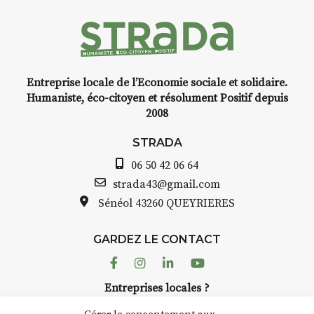
Programmée en off du festival
d’Auzon, cette expo-
installation temporaire vous
livre une raison de plus d’aller
faire un tour dans la cité
Entreprise locale de l’Economie sociale et solidaire.
médiévale du Brivadois cet été.
Humaniste, éco-citoyen et résolument Positif depuis
2008
STRADA
06 50 42 06 64
INTERVIEW
strada43@gmail.com
Sénéol
43260 QUEYRIERES
STRADA Bernard Turle, vous
avez ouvert une galerie à
Auzon…
GARDEZ LE CONTACT
Facebook
Instagram
Linkedin
Youtube
Bernard TURLE Le Fumoir n’est
pas une galerie permanente.
Entreprises locales ?
Chaque année, le 1er dimanche
Nous avons des solutions pubs pour vous.
d’août, l’association