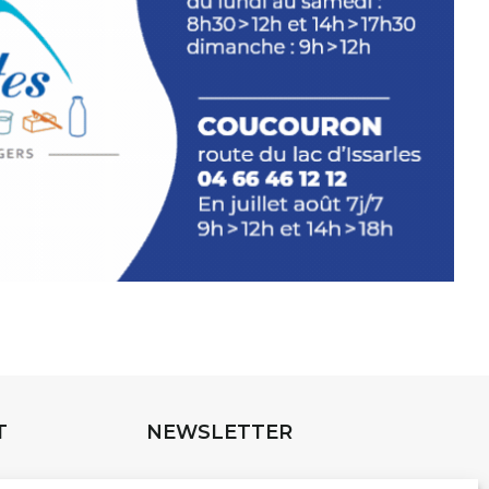
INTERVIEW
rnard Turle, vous avez ouvert une
 Auzon…
URLE Le Fumoir n’est pas une galerie
e. Chaque année, le 1er dimanche
association
AuzonToujours
organise
e village
. Des artistes et artisans
t les rues, les caves, les granges
T
NEWSLETTER
e Fumoir est l’un de ces espaces
s d’accueil de la culture. Il s’associe