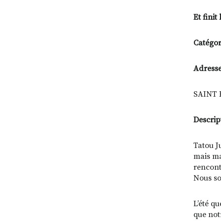
Et finit 
Catégori
Adresse
SAINT E
Descrip
Tatou J
mais ma
rencont
Nous so
L’été q
que not