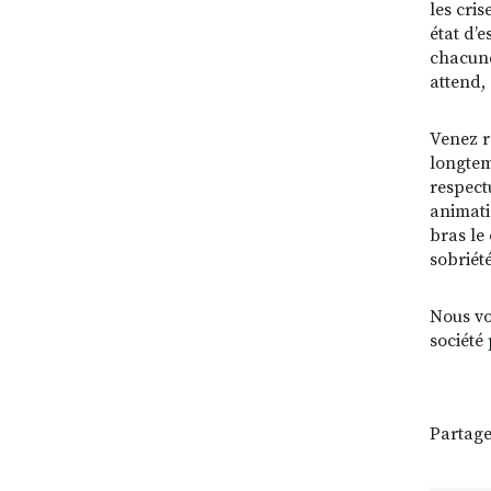
les cri
état d’
chacune
attend,
Venez r
longtem
respect
animati
bras le 
sobriété
Nous vo
société 
Partage