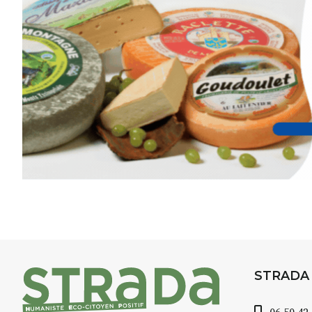
niveaux
, dans un cadre nature
inspirant
autour de Saint-Fron
minutes du Puy-en-Velay
.
Pendant
3 jours
, vous apprend
l’instant :
Croquis, carnet de voyage, com
aquarelle, encre, ou contenu h
Le programme :
8h : rendez-vous au point de d
8h30 – 12h : croquis et aquarell
pique-nique sur place (repas à
13h30 – 17h30 : reprise sur pla
changement de décor
Et si le temps se gâte : un ateli
STRADA
permettra de continuer à créer