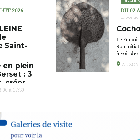
RECOMMA
AOÛT 2026
DU 02 
Expositio
LEINE
Cocho
de
Le Fumoir 
e Saint-
Son initia
à voir des
drôles, pa
 en plein
AUZON (
éclectique
erset : 3
foutraques
l’installa
, créer,
avec les.v
:00 à 17:30
peau).entr
ps… de ralentir,
auté des
Programmée
expo-insta
raison de 
opose un
stage
médiévale 
sible
à tous les