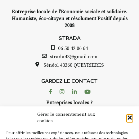
Entreprise locale de l’Economie sociale et solidaire.
INTERVIEW
Humaniste, éco-citoyen et résolument Positif depuis
2008
STRADA Bernard Turle, vous
avez ouvert une galerie à
STRADA
Auzon…
06 50 42 06 64
Bernard TURLE Le Fumoir n’est
strada43@gmail.com
pas une galerie permanente.
Sénéol
43260 QUEYRIERES
Chaque année, le 1er dimanche
d’août, l’association
GARDEZ LE CONTACT
AuzonToujours
organise
Arts
dans le village
. Des artistes et
Facebook
Instagram
Linkedin
Youtube
artisans investissent les rues, les
Entreprises locales ?
caves, les granges d’Auzon. Le
Nous avons des solutions pubs pour vous.
Fumoir est l’un de ces espaces
Gérer le consentement aux
temporaires d’accueil de la
cookies
culture. Il s’associe également à
NEWSLETTER
d’autres activités culturelles de
Pour offrir les meilleures expériences, nous utilisons des technologies
la Petite Cité de Caractère. Par
Suivez toute l'actu de Strada
telles que les cookies pour stocker et/ou accéder aux informations des