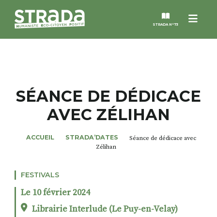
Menu
STRADA N°73
STRADA
MAGAZINES
SÉANCE DE DÉDICACE
AVEC ZÉLIHAN
NOS THÈMES
ACCUEIL
STRADA’DATES
Séance de dédicace avec
STRADA’DATES
Zélihan
ALTER STRADA
FESTIVALS
Le 10 février 2024
ROSÉE DE MAI
Librairie Interlude (Le Puy-en-Velay)