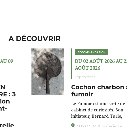
A DÉCOUVRIR
RECOMMANDATION
DU 02 AOÛT 2026 AU 23
AOÛT 2026
Expositions
Cochon charbon au
fumoir
Le Fumoir est une sorte de
cabinet de curiosités. Son
initiateur, Bernard Turle,
s’amuse à donner à voir des
AUZON (43) Galerie Le