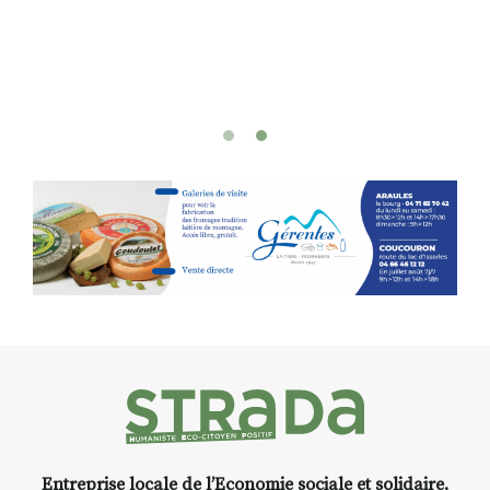
oeuvres éclectiques font. liens
avec les histoires un peu
foutraques du lieu (on ne spoile
pas). Quant à
l’installation.Cochon Charbon,
elle joue
avec les.variations.de.couleurs.
(de peau).entre.sarcasme et
facétie.
Programmée en off du festival
d’Auzon, cette expo-
installation temporaire vous
livre une raison de plus d’aller
faire un tour dans la cité
médiévale du Brivadois cet été.
Entreprise locale de l’Economie sociale et solidaire.