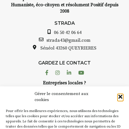
INTERVIEW
Humaniste, éco-citoyen et résolument Positif depuis
2008
STRADA Bernard Turle, vous
avez ouvert une galerie à
STRADA
Auzon…
06 50 42 06 64
Bernard TURLE Le Fumoir n’est
strada43@gmail.com
pas une galerie permanente.
Sénéol
43260 QUEYRIERES
Chaque année, le 1er dimanche
d’août, l’association
GARDEZ LE CONTACT
AuzonToujours
organise
Arts
dans le village
. Des artistes et
Facebook
Instagram
Linkedin
Youtube
artisans investissent les rues, les
Entreprises locales ?
caves, les granges d’Auzon. Le
Nous avons des solutions pubs pour vous.
Fumoir est l’un de ces espaces
Gérer le consentement aux
temporaires d’accueil de la
cookies
culture. Il s’associe également à
NEWSLETTER
d’autres activités culturelles de
Pour offrir les meilleures expériences, nous utilisons des technologies
la Petite Cité de Caractère. Par
Suivez toute l'actu de Strada
telles que les cookies pour stocker et/ou accéder aux informations des
appareils. Le fait de consentir à ces technologies nous permettra de
exemple, l’installation
Cochon
traiter des données telles que le comportement de navigation ou les ID