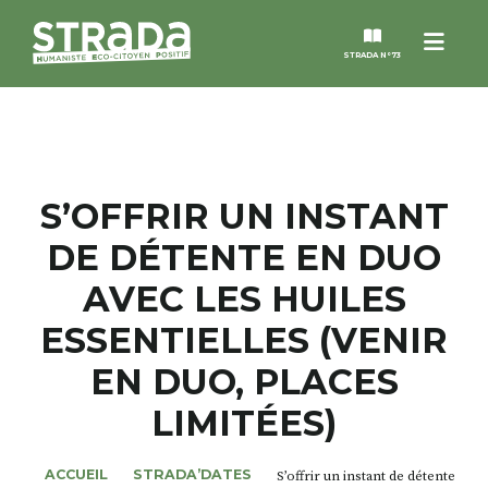
Menu
STRADA N°73
STRADA
MAGAZINES
S’OFFRIR UN INSTANT
DE DÉTENTE EN DUO
NOS THÈMES
AVEC LES HUILES
STRADA’DATES
ESSENTIELLES (VENIR
EN DUO, PLACES
ALTER STRADA
LIMITÉES)
ROSÉE DE MAI
ACCUEIL
STRADA’DATES
S’offrir un instant de détente