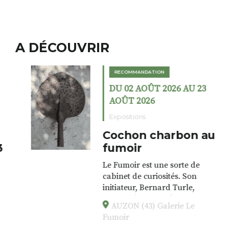
A DÉCOUVRIR
RECOMMANDATION
DU 02 AOÛT 2026 AU 23
AOÛT 2026
Expositions
Cochon charbon au
fumoir
Le Fumoir est une sorte de
cabinet de curiosités. Son
initiateur, Bernard Turle,
s’amuse à donner à voir des
AUZON (43) Galerie Le
associations fertiles, graves ou
Fumoir
drôles, parfois fumeuses. Des