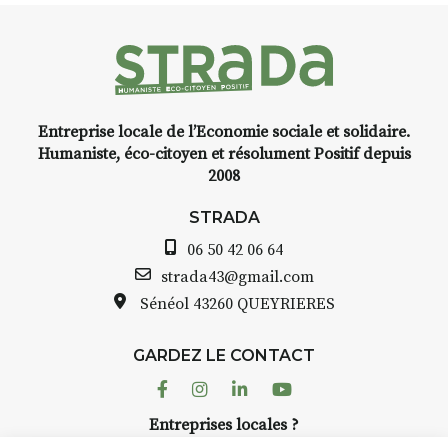
faire un tour dans la cité
médiévale du Brivadois cet été.
Entreprise locale de l’Economie sociale et solidaire.
INTERVIEW
Humaniste, éco-citoyen et résolument Positif depuis
2008
STRADA Bernard Turle, vous
avez ouvert une galerie à
STRADA
Auzon…
06 50 42 06 64
Bernard TURLE Le Fumoir n’est
strada43@gmail.com
pas une galerie permanente.
Sénéol
43260 QUEYRIERES
Chaque année, le 1er dimanche
d’août, l’association
GARDEZ LE CONTACT
AuzonToujours
organise
Arts
dans le village
. Des artistes et
Facebook
Instagram
Linkedin
Youtube
artisans investissent les rues, les
Entreprises locales ?
caves, les granges d’Auzon. Le
Nous avons des solutions pubs pour vous.