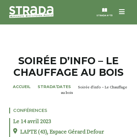
Menu
STRADA N°73
STRADA
MAGAZINES
SOIRÉE D’INFO – LE
CHAUFFAGE AU BOIS
NOS THÈMES
ACCUEIL
STRADA’DATES
Soirée d’info – Le Chauffage
STRADA’DATES
au bois
ALTER STRADA
CONFÉRENCES
Le 14 avril 2023
ROSÉE DE MAI
LAPTE (43), Espace Gérard Defour