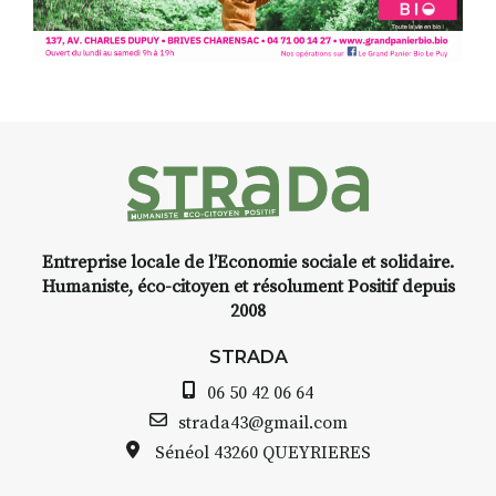
Programmée en off du festival
d’Auzon, cette expo-
installation temporaire vous
livre une raison de plus d’aller
faire un tour dans la cité
médiévale du Brivadois cet été.
Entreprise locale de l’Economie sociale et solidaire.
INTERVIEW
Humaniste, éco-citoyen et résolument Positif depuis
2008
STRADA Bernard Turle, vous
avez ouvert une galerie à
STRADA
Auzon…
06 50 42 06 64
Bernard TURLE Le Fumoir n’est
strada43@gmail.com
pas une galerie permanente.
Sénéol
43260 QUEYRIERES
Chaque année, le 1er dimanche