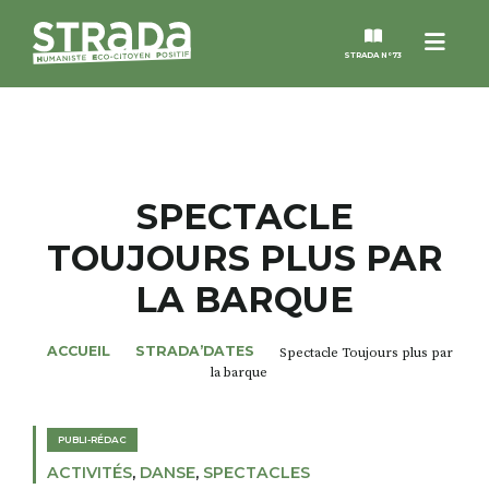
Menu
STRADA N°73
STRADA
MAGAZINES
SPECTACLE
TOUJOURS PLUS PAR
NOS THÈMES
LA BARQUE
STRADA’DATES
ACCUEIL
STRADA’DATES
Spectacle Toujours plus par
la barque
ALTER STRADA
PUBLI-RÉDAC
ROSÉE DE MAI
ACTIVITÉS
,
DANSE
,
SPECTACLES