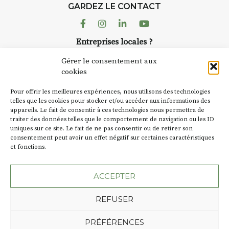
d’août, l’association
GARDEZ LE CONTACT
AuzonToujours
organise
Arts
dans le village
. Des artistes et
Facebook
Instagram
Linkedin
Youtube
artisans investissent les rues, les
Entreprises locales ?
caves, les granges d’Auzon. Le
Nous avons des solutions pubs pour vous.
Fumoir est l’un de ces espaces
Gérer le consentement aux
temporaires d’accueil de la
cookies
culture. Il s’associe également à
NEWSLETTER
d’autres activités culturelles de
Pour offrir les meilleures expériences, nous utilisons des technologies
la Petite Cité de Caractère. Par
Suivez toute l'actu de Strada
telles que les cookies pour stocker et/ou accéder aux informations des
appareils. Le fait de consentir à ces technologies nous permettra de
exemple, l’installation
Cochon
traiter des données telles que le comportement de navigation ou les ID
Charbon
s’inscrit comme en
uniques sur ce site. Le fait de ne pas consentir ou de retirer son
« off » du festival d’Auzon 2026
consentement peut avoir un effet négatif sur certaines caractéristiques
(2 /22 août).
et fonctions.
NOUS CONTACTER
SA D’où vient le nom :
Fumoir
?
ACCEPTER
BT C’est le terme employé dans
REFUSER
les actes de propriété du lieu.
Jusqu’à la fin du XXe siècle,
Plan du site
Mentions légales
PRÉFÉRENCES
c’était un saloir et
Politique de confidentialité