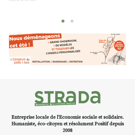
pas). Quant à
l’installation.Cochon Charbon,
elle joue
avec les.variations.de.couleurs.
(de peau).entre.sarcasme et
facétie.
Programmée en off du festival
d’Auzon, cette expo-
installation temporaire vous
livre une raison de plus d’aller
faire un tour dans la cité
médiévale du Brivadois cet été.
Entreprise locale de l’Economie sociale et solidaire.
INTERVIEW
Humaniste, éco-citoyen et résolument Positif depuis
2008