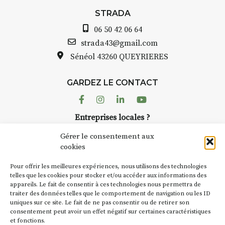
STRADA Bernard Turle, vous
avez ouvert une galerie à
STRADA
Auzon…
06 50 42 06 64
Bernard TURLE Le Fumoir n’est
strada43@gmail.com
pas une galerie permanente.
Sénéol
43260 QUEYRIERES
Chaque année, le 1er dimanche
d’août, l’association
GARDEZ LE CONTACT
AuzonToujours
organise
Arts
dans le village
. Des artistes et
Facebook
Instagram
Linkedin
Youtube
artisans investissent les rues, les
Entreprises locales ?
caves, les granges d’Auzon. Le
Nous avons des solutions pubs pour vous.
Fumoir est l’un de ces espaces
Gérer le consentement aux
temporaires d’accueil de la
cookies
culture. Il s’associe également à
NEWSLETTER
d’autres activités culturelles de
Pour offrir les meilleures expériences, nous utilisons des technologies
la Petite Cité de Caractère. Par
Suivez toute l'actu de Strada
telles que les cookies pour stocker et/ou accéder aux informations des
appareils. Le fait de consentir à ces technologies nous permettra de
exemple, l’installation
Cochon
traiter des données telles que le comportement de navigation ou les ID
Charbon
s’inscrit comme en
uniques sur ce site. Le fait de ne pas consentir ou de retirer son
« off » du festival d’Auzon 2026
consentement peut avoir un effet négatif sur certaines caractéristiques
(2 /22 août).
et fonctions.