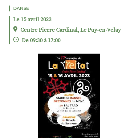
DANSE
Le 15 avril 2023
RECHERCHER
S'ABONNER
Centre Pierre Cardinal, Le Puy-en-Velay
S'INSCRIRE À LA NEWSLETTER
De 09:30 à 17:00
FACEBOOK
INSTAGRAM
LINKEDIN
YOUTUBE