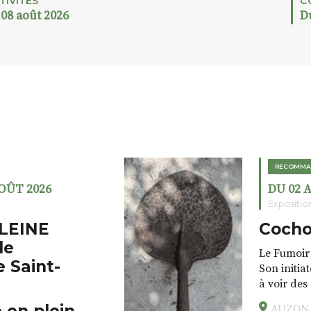
TIVITÉS
C
 08 août 2026
D
RECOMMA
AOÛT 2026
DU 02 
Expositio
LEINE
Cocho
de
Le Fumoir 
e Saint-
Son initia
à voir des
drôles, pa
AUZON (