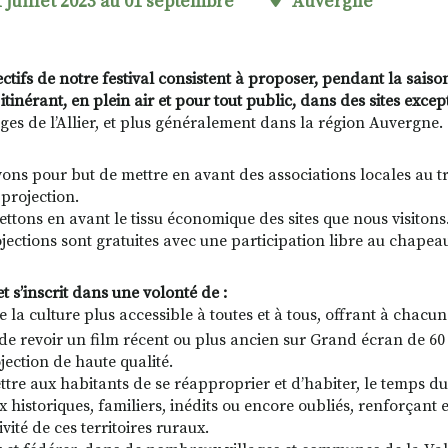
 juillet 2023 au 01 septembre
Auvergne
ectifs de notre festival consistent à proposer, pendant la saiso
tinérant, en plein air et pour tout public, dans des sites excep
ges de l’Allier, et plus généralement dans la région Auvergne.
ons pour but de mettre en avant des associations locales au t
projection.
ttons en avant le tissu économique des sites que nous visitons
jections sont gratuites avec une participation libre au chapeau
t s’inscrit dans une volonté de :
e la culture plus accessible à toutes et à tous, offrant à chac
 de revoir un film récent ou plus ancien sur Grand écran de 6
jection de haute qualité.
ttre aux habitants de se réapproprier et d’habiter, le temps du
x historiques, familiers, inédits ou encore oubliés, renforçant e
tivité de ces territoires ruraux.