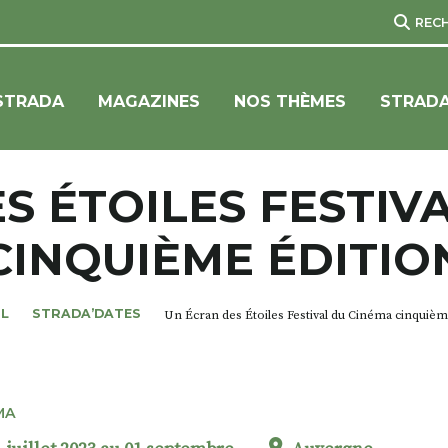
REC
STRADA
MAGAZINES
NOS THÈMES
STRADA
S ÉTOILES FESTIV
CINQUIÈME ÉDITIO
IL
STRADA’DATES
Un Écran des Étoiles Festival du Cinéma cinquièm
MA