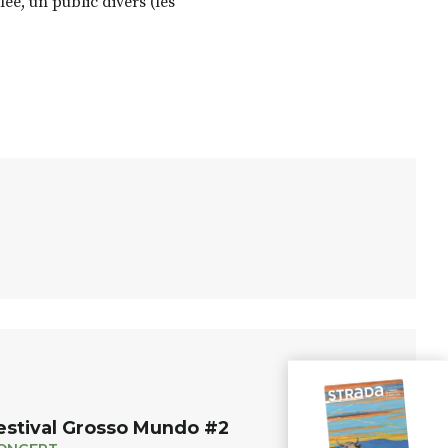
ée, un public divers (les
estival Grosso Mundo #2