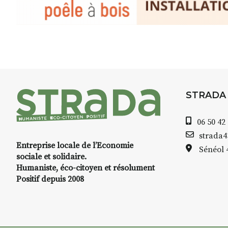
Le programme :
8h : rendez-vous au point de d
8h30 – 12h : croquis et aquarell
pique-nique sur place (repas à
13h30 – 17h30 : reprise sur pla
changement de décor
Et si le temps se gâte : un ateli
STRADA
permettra de continuer à créer
06 50 42
À partir de 90€/jour
(soit
270€ l
strada
Minimum 8 personnes – sans 
Entreprise locale de l’Economie
Sénéol
sociale et solidaire.
Prix pour l’accompagnement et
Humaniste, éco-citoyen et résolument
repas à votre charge. (Pique-n
Positif depuis 2008
📅
Dates au choix :
➡️
4-5-6 juillet
➡️
7-8-9 août