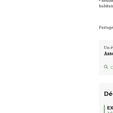
• Réuni
habitant
Partage
Un é
Ass
C
Dé
EX