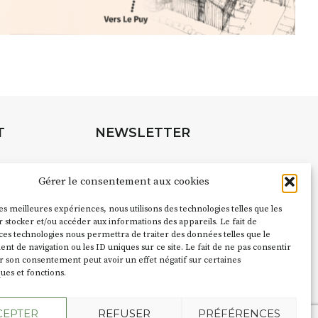
rnard Turle, vous avez ouvert une
 Auzon…
URLE Le Fumoir n’est pas une galerie
e. Chaque année, le 1er dimanche
association
AuzonToujours
organise
e village
. Des artistes et artisans
t les rues, les caves, les granges
T
NEWSLETTER
e Fumoir est l’un de ces espaces
s d’accueil de la culture. Il s’associe
Suivez toute l'actu de Strada
à d’autres activités culturelles de la
Gérer le consentement aux cookies
é de Caractère. Par exemple,
ion
Cochon Charbon
s’inscrit comme
les meilleures expériences, nous utilisons des technologies telles que les
pubs pour
 stocker et/ou accéder aux informations des appareils. Le fait de
du festival d’Auzon 2026 (2 /22 août).
ces technologies nous permettra de traiter des données telles que le
NOUS CONTACTER
 de navigation ou les ID uniques sur ce site. Le fait de ne pas consentir
ent le nom :
Fumoir
?
r son consentement peut avoir un effet négatif sur certaines
ques et fonctions.
e terme employé dans les actes de
du lieu. Jusqu’à la fin du XXe siècle,
CEPTER
REFUSER
PRÉFÉRENCES