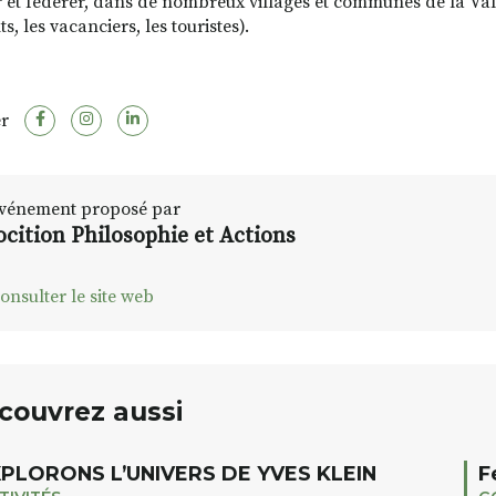
r et fédérer, dans de nombreux villages et communes de la Vall
s, les vacanciers, les touristes).
r
vénement proposé par
ocition Philosophie et Actions
onsulter le site web
couvrez aussi
PLORONS L’UNIVERS DE YVES KLEIN
F