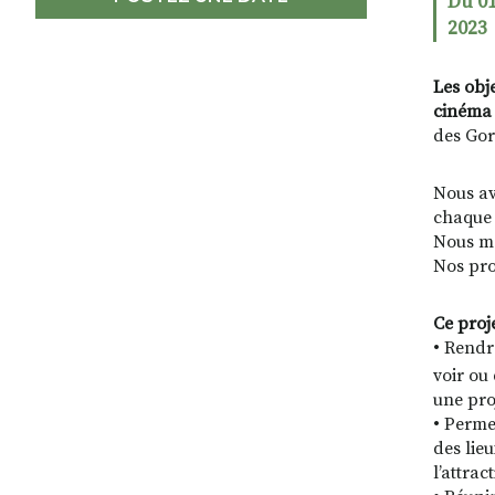
Du 01
2023
Les obj
cinéma i
des Gor
Nous av
chaque 
Nous me
Nos pro
Ce proje
• Rendr
voir ou
une pro
• Perme
des lieu
l’attrac