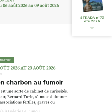
ONCERT
u 06 août 2026 au 09 août 2026
STRADA n°73
ete 2026
NDATION
AOÛT 2026 AU 23 AOÛT 2026
ns
n charbon au fumoir
est une sorte de cabinet de curiosités.
teur, Bernard Turle, s’amuse à donner
 associations fertiles, graves ou
rfois fumeuses. Des oeuvres
43) Galerie Le Fumoir