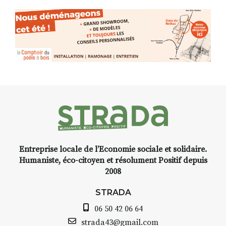
(de peau).entre.sarcasme et
facétie.
Programmée en off du festival
d’Auzon, cette expo-
installation temporaire vous
livre une raison de plus d’aller
faire un tour dans la cité
médiévale du Brivadois cet été.
Entreprise locale de l’Economie sociale et solidaire.
INTERVIEW
Humaniste, éco-citoyen et résolument Positif depuis
2008
STRADA Bernard Turle, vous
avez ouvert une galerie à
STRADA
Auzon…
06 50 42 06 64
Bernard TURLE Le Fumoir n’est
strada43@gmail.com