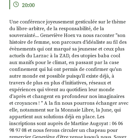
20:00
Une conférence joyeusement gesticulée sur le thème
RECHERCHER
S'ABONNER
du libre-arbitre, de la responsabilité, de la
S'INSCRIRE À LA NEWSLETTER
souverainté... Geneviève Hoex va nous raconter "son
histoire de femme, son parcours d'idéaliste au fil des
FACEBOOK
INSTAGRAM
LINKEDIN
YOUTUBE
évènements qui ont marqué sa jeunesse et ceux plus
actuels du Larzac à la ZAD, des utopies baba cool
aux manifs pour le climat, en passant par la case
confinement qui lui ont permis de confirmer qu'un
autre monde est possible puisqu'il existe déjà, à
travers de plus en plus d'initiatives, réseaux et
expériences qui vivent au quotidien leur monde
d'après et changent en profondeur nos imaginaires
et croyances ! " A la fin nous pourrons échanger avec
elle, notamment sur la Monnaie Libre, la June, qui
appartient aux solutions déjà en place. Les
inscriptions sont auprès de Martine Augoyat : 06 06
98 97 08 et nous ferons circuler un chapeau pour
remercier Geneviève d’être venue jusqu’à nous. Soyez