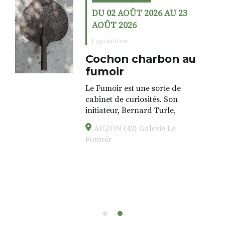
DU 02 AOÛT 2026 AU 23
AOÛT 2026
Expositions
Cochon charbon au
fumoir
Le Fumoir est une sorte de
cabinet de curiosités. Son
initiateur, Bernard Turle,
s’amuse à donner à voir des
AUZON (43) Galerie Le
associations fertiles, graves ou
Fumoir
drôles, parfois fumeuses. Des
oeuvres éclectiques font. liens
avec les histoires un peu
foutraques du lieu (on ne spoile
pas). Quant à
l’installation.Cochon Charbon,
elle joue
avec les.variations.de.couleurs.