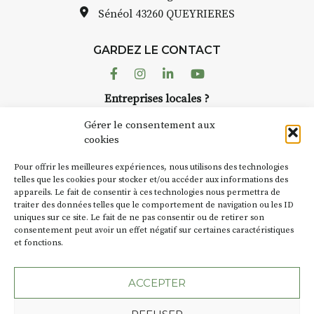
pas une galerie permanente.
Sénéol
43260 QUEYRIERES
Chaque année, le 1er dimanche
d’août, l’association
GARDEZ LE CONTACT
AuzonToujours
organise
Arts
dans le village
. Des artistes et
Facebook
Instagram
Linkedin
Youtube
artisans investissent les rues, les
Entreprises locales ?
caves, les granges d’Auzon. Le
Nous avons des solutions pubs pour vous.
Fumoir est l’un de ces espaces
Gérer le consentement aux
temporaires d’accueil de la
cookies
culture. Il s’associe également à
NEWSLETTER
d’autres activités culturelles de
Pour offrir les meilleures expériences, nous utilisons des technologies
la Petite Cité de Caractère. Par
Suivez toute l'actu de Strada
telles que les cookies pour stocker et/ou accéder aux informations des
appareils. Le fait de consentir à ces technologies nous permettra de
exemple, l’installation
Cochon
traiter des données telles que le comportement de navigation ou les ID
Charbon
s’inscrit comme en
uniques sur ce site. Le fait de ne pas consentir ou de retirer son
« off » du festival d’Auzon 2026
consentement peut avoir un effet négatif sur certaines caractéristiques
(2 /22 août).
et fonctions.
NOUS CONTACTER
SA D’où vient le nom :
Fumoir
?
ACCEPTER
BT C’est le terme employé dans