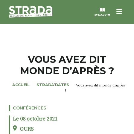
Menu
STRADA N°73
STRADA
MAGAZINES
VOUS AVEZ DIT
MONDE D’APRÈS ?
NOS THÈMES
ACCUEIL
STRADA’DATES
Vous avez dit monde d’après
STRADA’DATES
?
ALTER STRADA
CONFÉRENCES
Le 08 octobre 2021
ROSÉE DE MAI
OURS