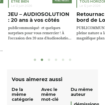
ETRE BIEN
PUBLI-RÉDAC
TOUS HORIZO
Le 12 juin 2026
Le 12 juin 2026
JEU – AUDIOSOLUTION
Retournac 
: 20 ans à vos côtés
bord de Lo
publicommuniqué- et quelques
PUBLICOMMUNIQU
surprises pour vous remercier ! À
pleine nature a l
l’occasion des 20 ans d’Audiosolution,
magnifique plan d
nous avons le plaisir d’organiser un
de rivière qui s’é
grand tirage au sort réservé à nos
plus d’un kilomètr
patients. De nombreux lots locaux
Le plan d’eau est 
sont à gagner, sélectionnés auprès
canoé / kayak 1 à
de commerçants, artisans et
solo, duo ou géan
partenaires de notre territoire : tirage
personnes. […]
public Samedi 26 septembre 2026 à
ue
Vous aimerez aussi
12h à […]
De la
Avec le
Du même
même
même
auteur
catégorie
mot-clé
démissions