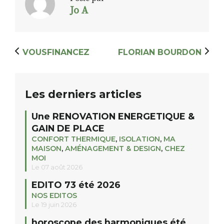
Jo A
RECHERCHER
S'ABONNER
S'INSCRIRE À LA NEWSLETTER
VOUSFINANCEZ
FLORIAN BOURDON
FACEBOOK
INSTAGRAM
LINKEDIN
YOUTUBE
Les derniers articles
Une RENOVATION ENERGETIQUE &
GAIN DE PLACE
CONFORT THERMIQUE
,
ISOLATION
,
MA
MAISON
,
AMÉNAGEMENT & DESIGN
,
CHEZ
MOI
Le 07 août 2026
EDITO 73 été 2026
NOS EDITOS
Le 19 juin 2026
horoscope des harmoniques été