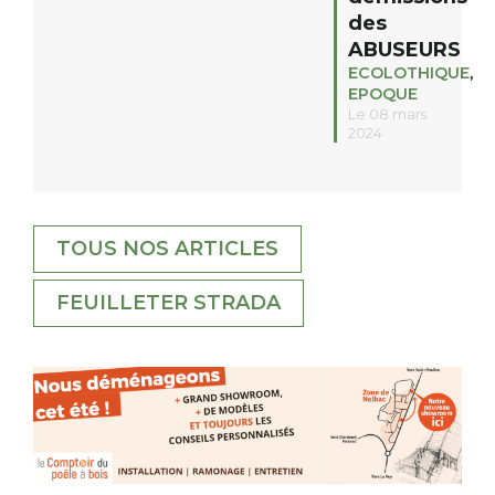
des
ABUSEURS
ECOLOTHIQUE
,
EPOQUE
Le 08 mars
2024
TOUS NOS ARTICLES
FEUILLETER STRADA