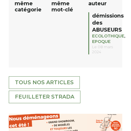
même
même
auteur
catégorie
mot-clé
démissions
des
ABUSEURS
ECOLOTHIQUE
,
EPOQUE
Le 08 mars
2024
TOUS NOS ARTICLES
FEUILLETER STRADA