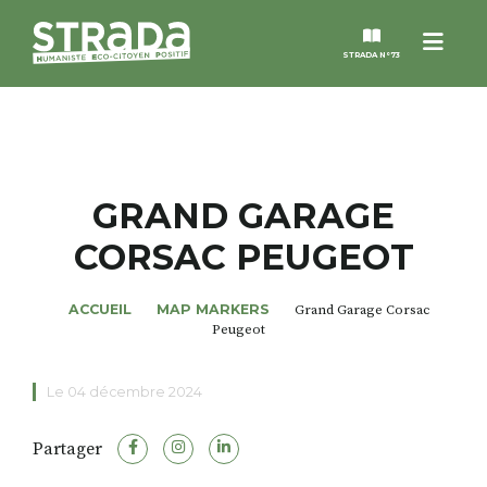
Menu
STRADA N°73
STRADA
MAGAZINES
GRAND GARAGE
CORSAC PEUGEOT
NOS THÈMES
ACCUEIL
MAP MARKERS
Grand Garage Corsac
STRADA’DATES
Peugeot
ALTER STRADA
Le 04 décembre 2024
Partager
ROSÉE DE MAI