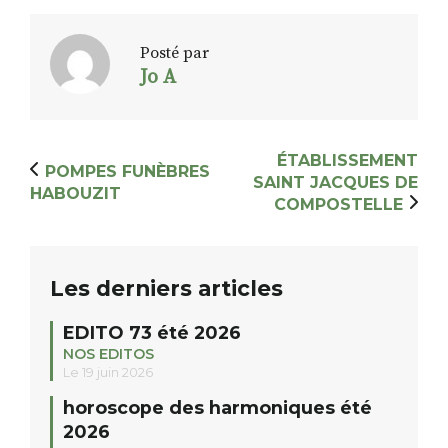
Posté par
Jo A
RECHERCHER
S'ABONNER
S'INSCRIRE À LA NEWSLETTER
FACEBOOK
INSTAGRAM
LINKEDIN
YOUTUBE
ÉTABLISSEMENT
POMPES FUNÈBRES
SAINT JACQUES DE
HABOUZIT
COMPOSTELLE
Les derniers articles
EDITO 73 été 2026
NOS EDITOS
Le 19 juin 2026
horoscope des harmoniques été
2026