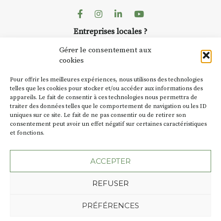
Facebook
Instagram
Linkedin
Youtube
Entreprises locales ?
Nous avons des solutions pubs pour vous.
Gérer le consentement aux
cookies
NEWSLETTER
Pour offrir les meilleures expériences, nous utilisons des technologies
Suivez toute l'actu de Strada
telles que les cookies pour stocker et/ou accéder aux informations des
appareils. Le fait de consentir à ces technologies nous permettra de
traiter des données telles que le comportement de navigation ou les ID
uniques sur ce site. Le fait de ne pas consentir ou de retirer son
consentement peut avoir un effet négatif sur certaines caractéristiques
et fonctions.
NOUS CONTACTER
ACCEPTER
REFUSER
Plan du site
Mentions légales
PRÉFÉRENCES
Politique de confidentialité
Une création de l'Agence Oktopod