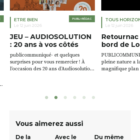
ETRE BIEN
PUBLI-RÉDAC
TOUS HORIZO
Le 12 juin 2026
Le 12 juin 2026
JEU – AUDIOSOLUTION
Retournac 
: 20 ans à vos côtés
bord de Lo
publicommuniqué- et quelques
PUBLICOMMUNIQU
surprises pour vous remercier ! À
pleine nature a l
l’occasion des 20 ans d’Audiosolution,
magnifique plan d
nous avons le plaisir d’organiser un
de rivière qui s’é
grand tirage au sort réservé à nos
plus d’un kilomètr
patients. De nombreux lots locaux
Le plan d’eau est 
sont à gagner, sélectionnés auprès
canoé / kayak 1 à
de commerçants, artisans et
solo, duo ou géan
partenaires de notre territoire : tirage
personnes. […]
public Samedi 26 septembre 2026 à
ue
Vous aimerez aussi
12h à […]
De la
Avec le
Du même