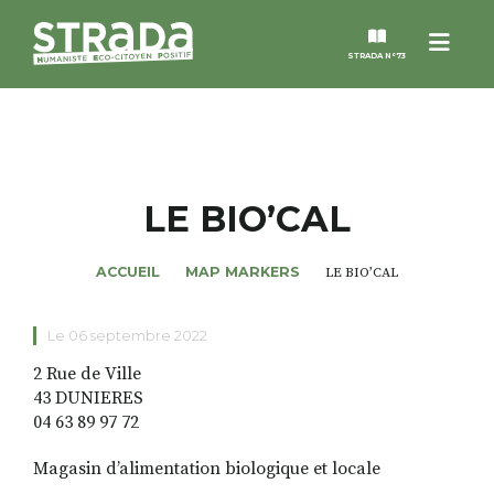
Menu
STRADA N°73
STRADA
MAGAZINES
LE BIO’CAL
NOS THÈMES
ACCUEIL
MAP MARKERS
LE BIO’CAL
STRADA’DATES
Le 06 septembre 2022
2 Rue de Ville
ALTER STRADA
43 DUNIERES
04 63 89 97 72
ROSÉE DE MAI
Magasin d’alimentation biologique et locale