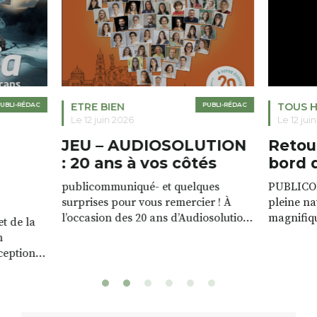
ETRE BIEN
PUBLI-RÉDAC
TOUS HORIZO
Le 12 juin 2026
Le 12 juin 2026
JEU – AUDIOSOLUTION
Retournac 
: 20 ans à vos côtés
bord de Lo
publicommuniqué- et quelques
PUBLICOMMUNIQU
surprises pour vous remercier ! À
pleine nature a l
l’occasion des 20 ans d’Audiosolution,
magnifique plan d
nous avons le plaisir d’organiser un
de rivière qui s’é
grand tirage au sort réservé à nos
plus d’un kilomètr
patients. De nombreux lots locaux
Le plan d’eau est 
sont à gagner, sélectionnés auprès
canoé / kayak 1 à
de commerçants, artisans et
solo, duo ou géan
partenaires de notre territoire : tirage
personnes. […]