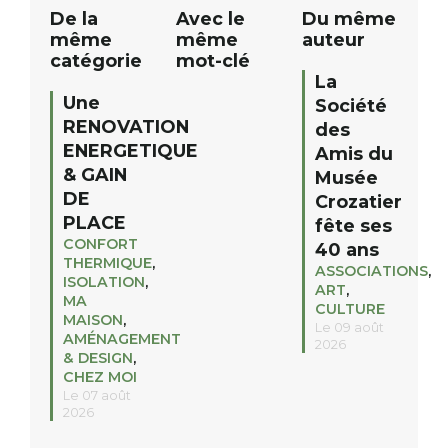
De la
Avec le
Du même
même
même
auteur
catégorie
mot-clé
La
Une
Société
RENOVATION
des
ENERGETIQUE
Amis du
& GAIN
Musée
DE
Crozatier
PLACE
fête ses
CONFORT
40 ans
THERMIQUE
,
ASSOCIATIONS
,
ISOLATION
,
ART
,
MA
CULTURE
MAISON
,
Le 09 août
AMÉNAGEMENT
2026
& DESIGN
,
CHEZ MOI
Le 07 août
2026