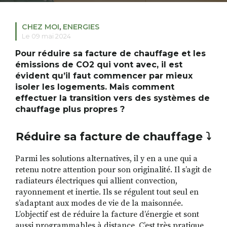
CHEZ MOI
,
ENERGIES
Le 09 mai 2024
RECHERCHER
S'ABONNER
S'INSCRIRE À LA NEWSLETTER
Pour réduire sa facture de chauffage et les
émissions de CO2 qui vont avec, il est
FACEBOOK
INSTAGRAM
LINKEDIN
YOUTUBE
évident qu’il faut commencer par mieux
isoler les logements. Mais comment
effectuer la transition vers des systèmes de
chauffage plus propres ?
Réduire sa facture de chauffage ⤵️
Parmi les solutions alternatives, il y en a une qui a
retenu notre attention pour son originalité. Il s’agit de
radiateurs électriques qui allient convection,
rayonnement et inertie. Ils se régulent tout seul en
s’adaptant aux modes de vie de la maisonnée.
L’objectif est de réduire la facture d’énergie et sont
aussi programmables à distance. C’est très pratique,