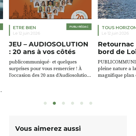
ETRE BIEN
PUBLI-RÉDAC
TOUS HORIZO
Le 12 juin 2026
Le 12 juin 2026
JEU – AUDIOSOLUTION
Retournac 
: 20 ans à vos côtés
bord de Lo
publicommuniqué- et quelques
PUBLICOMMUNIQU
surprises pour vous remercier ! À
pleine nature a l
l’occasion des 20 ans d’Audiosolution,
magnifique plan d
nous avons le plaisir d’organiser un
de rivière qui s’é
grand tirage au sort réservé à nos
plus d’un kilomètr
patients. De nombreux lots locaux
Le plan d’eau est 
sont à gagner, sélectionnés auprès
canoé / kayak 1 à
de commerçants, artisans et
solo, duo ou géan
partenaires de notre territoire : tirage
personnes. […]
public Samedi 26 septembre 2026 à
ue
Vous aimerez aussi
12h à […]