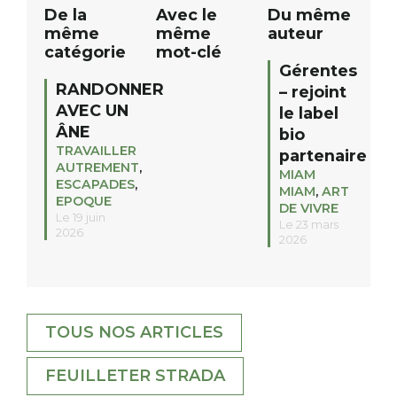
De la
Avec le
Du même
même
même
auteur
catégorie
mot-clé
Gérentes
RANDONNER
– rejoint
AVEC UN
le label
ÂNE
bio
TRAVAILLER
partenaire
AUTREMENT
,
MIAM
ESCAPADES
,
MIAM
,
ART
EPOQUE
DE VIVRE
Le 19 juin
Le 23 mars
2026
2026
TOUS NOS ARTICLES
FEUILLETER STRADA