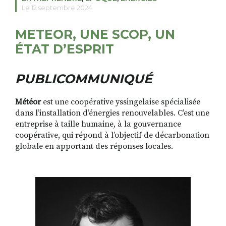
Le 12 septembre 2024
METEOR, UNE SCOP, UN
RECHERCHER
S'ABONNER
ÉTAT D’ESPRIT
S'INSCRIRE À LA NEWSLETTER
FACEBOOK
INSTAGRAM
LINKEDIN
YOUTUBE
PUBLICOMMUNIQUÉ
Météor
est une coopérative yssingelaise spécialisée
dans l’installation d’énergies renouvelables. C’est une
entreprise à taille humaine, à la gouvernance
coopérative, qui répond à l’objectif de décarbonation
globale en apportant des réponses locales.