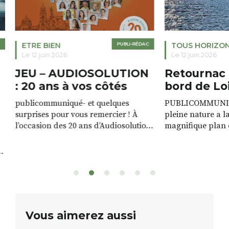
ETRE BIEN
PUBLI-RÉDAC
TOUS HORIZO
Le 12 juin 2026
Le 12 juin 2026
JEU – AUDIOSOLUTION
Retournac 
: 20 ans à vos côtés
bord de Lo
publicommuniqué- et quelques
PUBLICOMMUNIQU
surprises pour vous remercier ! À
pleine nature a l
l’occasion des 20 ans d’Audiosolution,
magnifique plan d
nous avons le plaisir d’organiser un
de rivière qui s’é
grand tirage au sort réservé à nos
plus d’un kilomètr
patients. De nombreux lots locaux
Le plan d’eau est 
sont à gagner, sélectionnés auprès
canoé / kayak 1 à
de commerçants, artisans et
solo, duo ou géan
partenaires de notre territoire : tirage
personnes. […]
public Samedi 26 septembre 2026 à
ue
Vous aimerez aussi
12h à […]