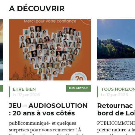
A DÉCOUVRIR
ETRE BIEN
PUBLI-RÉDAC
TOUS HORIZO
Le 12 juin 2026
Le 12 juin 2026
JEU – AUDIOSOLUTION
Retournac 
: 20 ans à vos côtés
bord de Lo
publicommuniqué- et quelques
PUBLICOMMUNIQU
surprises pour vous remercier ! À
pleine nature a l