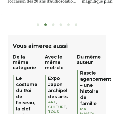
l’occasion des 20 ans d’Audiosolution,
magnifique plan d
nous avons le plaisir d’organiser un
de rivière qui s’é
grand tirage au sort réservé à nos
plus d’un kilomètr
patients. De nombreux lots locaux
Le plan d’eau est 
sont à gagner, sélectionnés auprès
canoé / kayak 1 à
de commerçants, artisans et
solo, duo ou géan
partenaires de notre territoire : tirage
personnes. […]
public Samedi 26 septembre 2026 à
ue
Vous aimerez aussi
12h à […]
De la
Avec le
Du même
même
même
auteur
catégorie
mot-clé
Rascle
Le
Expo
agencement
costume
Japon
– une
du Roi
archipel
histoire
de
des arts
de
ART
,
l’oiseau,
famille
CULTURE
,
la clef
MA
TOUS
MAISON
,