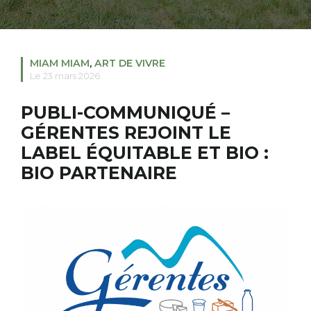
RECHERCHER
S'ABONNER
MIAM MIAM
,
ART DE VIVRE
S'INSCRIRE À LA NEWSLETTER
Le 23 mars 2026
FACEBOOK
INSTAGRAM
LINKEDIN
YOUTUBE
PUBLI-COMMUNIQUÉ –
GÉRENTES REJOINT LE
LABEL ÉQUITABLE ET BIO :
BIO PARTENAIRE