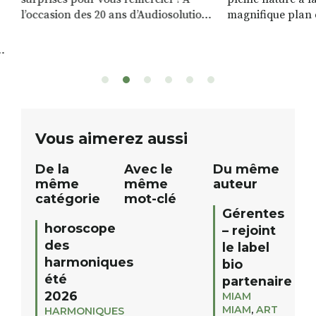
l’occasion des 20 ans d’Audiosolution,
magnifique plan d
nous avons le plaisir d’organiser un
de rivière qui s’é
grand tirage au sort réservé à nos
plus d’un kilomètr
patients. De nombreux lots locaux
Le plan d’eau est 
sont à gagner, sélectionnés auprès
canoé / kayak 1 à
de commerçants, artisans et
solo, duo ou géan
partenaires de notre territoire : tirage
personnes. […]
public Samedi 26 septembre 2026 à
ue
Vous aimerez aussi
12h à […]
De la
Avec le
Du même
même
même
auteur
catégorie
mot-clé
Gérentes
horoscope
– rejoint
des
le label
harmoniques
bio
été
partenaire
2026
MIAM
MIAM
,
ART
HARMONIQUES