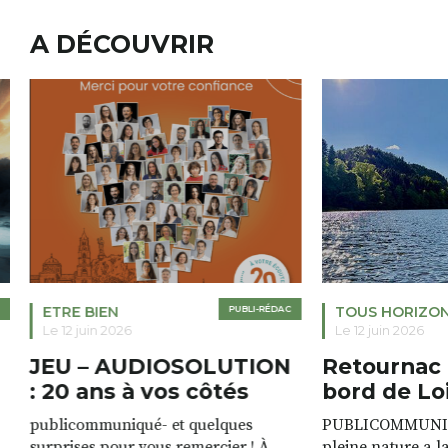
A DÉCOUVRIR
ETRE BIEN
PUBLI-RÉDAC
TOUS HORIZO
Le 12 juin 2026
Le 12 juin 2026
JEU – AUDIOSOLUTION
Retournac 
: 20 ans à vos côtés
bord de Lo
publicommuniqué- et quelques
PUBLICOMMUNIQU
surprises pour vous remercier ! À
pleine nature a l