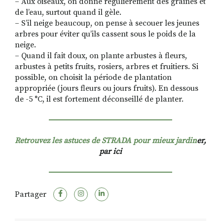
– Aux oiseaux, on donne régulièrement des graines et
de l’eau, surtout quand il gèle.
– S’il neige beaucoup, on pense à secouer les jeunes
arbres pour éviter qu’ils cassent sous le poids de la
RECHERCHER
S'ABONNER
neige.
S'INSCRIRE À LA NEWSLETTER
– Quand il fait doux, on plante arbustes à fleurs,
arbustes à petits fruits, rosiers, arbres et fruitiers. Si
FACEBOOK
INSTAGRAM
LINKEDIN
YOUTUBE
possible, on choisit la période de plantation
appropriée (jours fleurs ou jours fruits). En dessous
de -5 °C, il est fortement déconseillé de planter.
Retrouvez les astuces de STRADA pour mieux jardin
er,
par ici
Partager