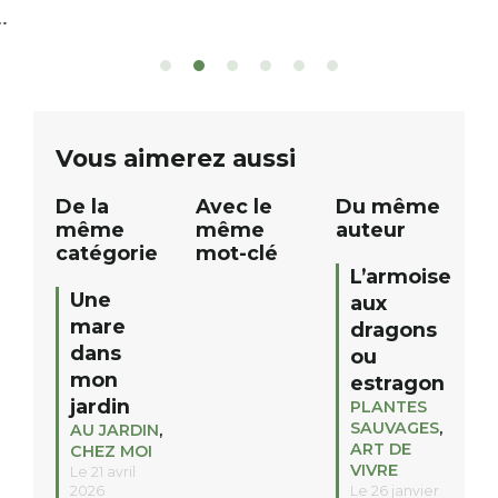
grand tirage au sort réservé à nos
plus d’un kilomètr
patients. De nombreux lots locaux
Le plan d’eau est 
sont à gagner, sélectionnés auprès
canoé / kayak 1 à
de commerçants, artisans et
solo, duo ou géan
partenaires de notre territoire : tirage
personnes. […]
public Samedi 26 septembre 2026 à
ue
Vous aimerez aussi
12h à […]
De la
Avec le
Du même
même
même
auteur
catégorie
mot-clé
L’armoise
Une
aux
mare
dragons
dans
ou
mon
estragon
jardin
PLANTES
SAUVAGES
,
AU JARDIN
,
ART DE
CHEZ MOI
VIVRE
Le 21 avril
2026
Le 26 janvier