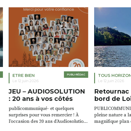
ETRE BIEN
PUBLI-RÉDAC
TOUS HORIZO
Le 12 juin 2026
Le 12 juin 2026
JEU – AUDIOSOLUTION
Retournac 
: 20 ans à vos côtés
bord de Lo
publicommuniqué- et quelques
PUBLICOMMUNIQU
surprises pour vous remercier ! À
pleine nature a l
l’occasion des 20 ans d’Audiosolution,
magnifique plan d
nous avons le plaisir d’organiser un
de rivière qui s’é