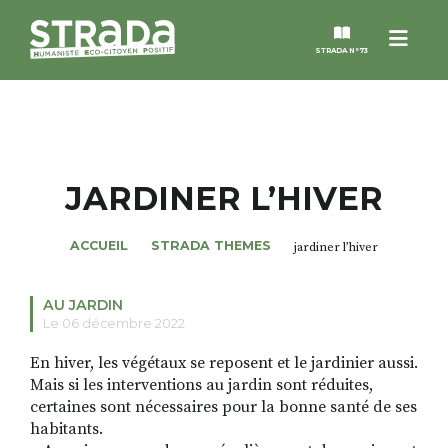
Menu
STRADA N°73
STRADA
MAGAZINES
JARDINER L’HIVER
NOS THÈMES
ACCUEIL
STRADA THEMES
jardiner l’hiver
STRADA’DATES
AU JARDIN
Le 06 décembre 2022
ALTER STRADA
En hiver, les végétaux se reposent et le jardinier aussi.
Mais si les interventions au jardin sont réduites,
certaines sont nécessaires pour la bonne santé de ses
ROSÉE DE MAI
habitants.