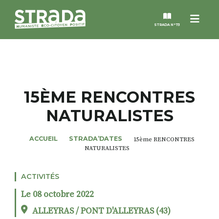
Menu
STRADA N°73
STRADA
MAGAZINES
15ÈME RENCONTRES
NATURALISTES
NOS THÈMES
ACCUEIL
STRADA’DATES
15ème RENCONTRES
STRADA’DATES
NATURALISTES
ALTER STRADA
ACTIVITÉS
Le 08 octobre 2022
ROSÉE DE MAI
ALLEYRAS / PONT D'ALLEYRAS (43)