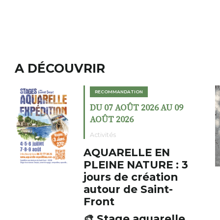
A DÉCOUVRIR
RECOMMANDATION
DU 07 AOÛT 2026 AU 09
AOÛT 2026
Activités
AQUARELLE EN
PLEINE NATURE : 3
jours de création
L
autour de Saint-
c
Front
i
s
🎨 Stage aquarelle