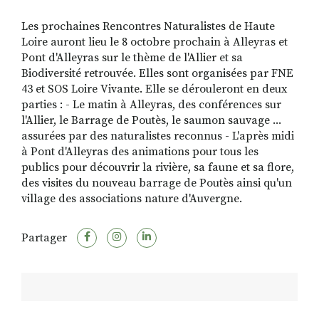
Les prochaines Rencontres Naturalistes de Haute
Loire auront lieu le 8 octobre prochain à Alleyras et
RECHERCHER
S'ABONNER
Pont d'Alleyras sur le thème de l'Allier et sa
S'INSCRIRE À LA NEWSLETTER
Biodiversité retrouvée. Elles sont organisées par FNE
43 et SOS Loire Vivante. Elle se dérouleront en deux
FACEBOOK
INSTAGRAM
LINKEDIN
YOUTUBE
parties : - Le matin à Alleyras, des conférences sur
l'Allier, le Barrage de Poutès, le saumon sauvage ...
assurées par des naturalistes reconnus - L'après midi
à Pont d'Alleyras des animations pour tous les
publics pour découvrir la rivière, sa faune et sa flore,
des visites du nouveau barrage de Poutès ainsi qu'un
village des associations nature d'Auvergne.
Partager