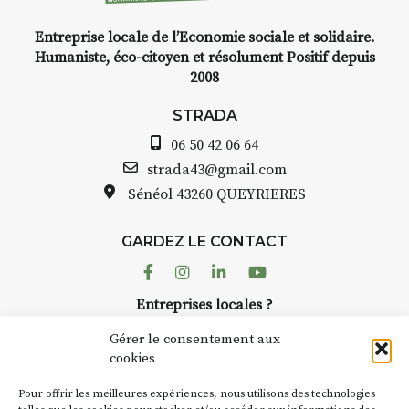
Croquis, carnet de voyage,
Entreprise locale de l’Economie sociale et solidaire.
composition, aquarelle, encre,
Humaniste, éco-citoyen et résolument Positif depuis
ou contenu hybride.
2008
S
Le programme :
a
STRADA
8h : rendez-vous au point de
A
départ
06 50 42 06 64
8h30 – 12h : croquis et aquarelle
B
strada43@gmail.com
sur site
p
Sénéol
43260 QUEYRIERES
pique-nique sur place (repas à
C
votre charge)
d
13h30 – 17h30 : reprise sur
GARDEZ LE CONTACT
A
place ou changement de décor
d
Facebook
Instagram
Linkedin
Youtube
a
Et si le temps se gâte : un atelier
Entreprises locales ?
c
abrité permettra de continuer à
Nous avons des solutions pubs pour vous.
F
créer.
Gérer le consentement aux
t
cookies
c
À partir de 90€/jour
(soit
270€
NEWSLETTER
d
les 3 jours
)
Pour offrir les meilleures expériences, nous utilisons des technologies