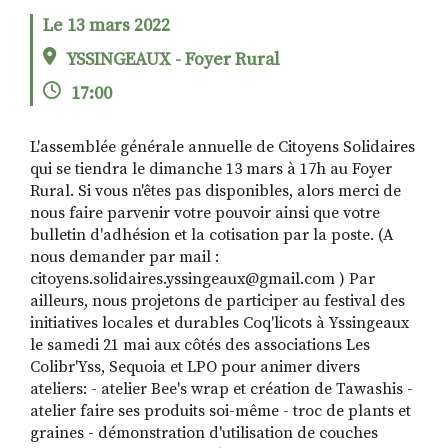
Le 13 mars 2022
YSSINGEAUX - Foyer Rural
RECHERCHER
S'ABONNER
17:00
S'INSCRIRE À LA NEWSLETTER
FACEBOOK
INSTAGRAM
LINKEDIN
YOUTUBE
L'assemblée générale annuelle de Citoyens Solidaires
qui se tiendra le dimanche 13 mars à 17h au Foyer
Rural. Si vous n'êtes pas disponibles, alors merci de
nous faire parvenir votre pouvoir ainsi que votre
bulletin d'adhésion et la cotisation par la poste. (A
nous demander par mail :
citoyens.solidaires.yssingeaux@gmail.com ) Par
ailleurs, nous projetons de participer au festival des
initiatives locales et durables Coq'licots à Yssingeaux
le samedi 21 mai aux côtés des associations Les
Colibr'Yss, Sequoia et LPO pour animer divers
ateliers: - atelier Bee's wrap et création de Tawashis -
atelier faire ses produits soi-même - troc de plants et
graines - démonstration d'utilisation de couches