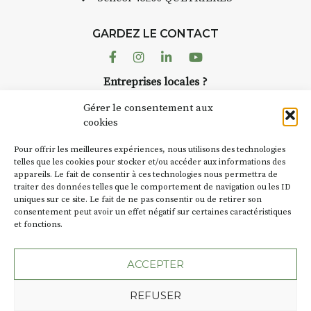
Chaque année, le 1er dimanche
d’août, l’association
GARDEZ LE CONTACT
AuzonToujours
organise
Arts
dans le village
. Des artistes et
Facebook
Instagram
Linkedin
Youtube
artisans investissent les rues, les
Entreprises locales ?
caves, les granges d’Auzon. Le
Nous avons des solutions pubs pour vous.
Fumoir est l’un de ces espaces
Gérer le consentement aux
temporaires d’accueil de la
cookies
culture. Il s’associe également à
NEWSLETTER
d’autres activités culturelles de
Pour offrir les meilleures expériences, nous utilisons des technologies
la Petite Cité de Caractère. Par
Suivez toute l'actu de Strada
telles que les cookies pour stocker et/ou accéder aux informations des
appareils. Le fait de consentir à ces technologies nous permettra de
exemple, l’installation
Cochon
traiter des données telles que le comportement de navigation ou les ID
Charbon
s’inscrit comme en
uniques sur ce site. Le fait de ne pas consentir ou de retirer son
« off » du festival d’Auzon 2026
consentement peut avoir un effet négatif sur certaines caractéristiques
(2 /22 août).
et fonctions.
NOUS CONTACTER
SA D’où vient le nom :
Fumoir
?
ACCEPTER
BT C’est le terme employé dans
REFUSER
les actes de propriété du lieu.