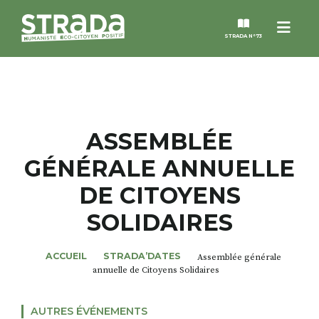
Menu
STRADA N°73
STRADA
MAGAZINES
ASSEMBLÉE
GÉNÉRALE ANNUELLE
NOS THÈMES
DE CITOYENS
STRADA’DATES
SOLIDAIRES
ALTER STRADA
ACCUEIL
STRADA’DATES
Assemblée générale
annuelle de Citoyens Solidaires
ROSÉE DE MAI
AUTRES ÉVÉNEMENTS