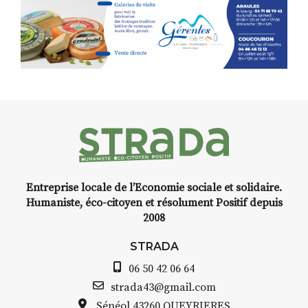
facétie.
Programmée en off du festival
d’Auzon, cette expo-
installation temporaire vous
livre une raison de plus d’aller
faire un tour dans la cité
médiévale du Brivadois cet été.
Entreprise locale de l’Economie sociale et solidaire.
INTERVIEW
Humaniste, éco-citoyen et résolument Positif depuis
2008
STRADA Bernard Turle, vous
avez ouvert une galerie à
STRADA
Auzon…
06 50 42 06 64
Bernard TURLE Le Fumoir n’est
strada43@gmail.com
pas une galerie permanente.
Sénéol
43260 QUEYRIERES