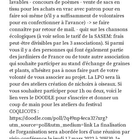
lavables - concours de poèmes - vente de sacs en
tissu pour les achats en vrac avec patron pour en
faire soi-même (s'il y a suffisamment de volontaires
pour en confectionner à l'avance) -> se faire
connaître par retour de mail. - quiz sur les chansons
écologiques (à voir selon le tarif de la SASEM: frais
peut-être divisibles par les 3 associations). Si parmi
vous il y a des personnes qui font également partie
des jardiniers de France ou de toute autre association
qui souhaite participer au stand d'échange de graines
et plants, n'hésitez pas à nous faire part de votre
volonté de vous associer au projet. La LPO sera là
pour des ateliers création de nichoirs à oiseaux. Si
vous souhaitez participer pour 1h ou deux, voici le
lien vers le DOODLE pour s'inscrire et donner un
coup de main pour les ateliers du festival
COQLICOTS :
https://doodle.com/poll/2q49np4eca327xrg?
utm_source=poll&utm_medium=link La finalisation
de l'organisation sera abordée lors d'une réunion par
visio-conférence le jeudi 17 mars 2022 à 20H30. Je