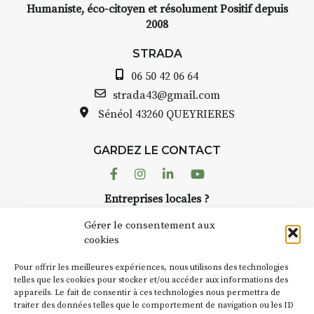
Humaniste, éco-citoyen et résolument Positif depuis
2008
STRADA Bernard Turle, vous
avez ouvert une galerie à
STRADA
Auzon…
06 50 42 06 64
Bernard TURLE Le Fumoir n’est
strada43@gmail.com
pas une galerie permanente.
Sénéol
43260 QUEYRIERES
Chaque année, le 1er dimanche
d’août, l’association
GARDEZ LE CONTACT
AuzonToujours
organise
Arts
dans le village
. Des artistes et
Facebook
Instagram
Linkedin
Youtube
artisans investissent les rues, les
Entreprises locales ?
caves, les granges d’Auzon. Le
Nous avons des solutions pubs pour vous.
Fumoir est l’un de ces espaces
Gérer le consentement aux
temporaires d’accueil de la
cookies
culture. Il s’associe également à
NEWSLETTER
d’autres activités culturelles de
Pour offrir les meilleures expériences, nous utilisons des technologies
la Petite Cité de Caractère. Par
Suivez toute l'actu de Strada
telles que les cookies pour stocker et/ou accéder aux informations des
appareils. Le fait de consentir à ces technologies nous permettra de
exemple, l’installation
Cochon
traiter des données telles que le comportement de navigation ou les ID
Charbon
s’inscrit comme en