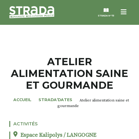
Menu
STRADA N°73
STRADA
MAGAZINES
ATELIER
ALIMENTATION SAINE
NOS THÈMES
ET GOURMANDE
STRADA’DATES
ACCUEIL
STRADA’DATES
Atelier alimentation saine et
gourmande
ALTER STRADA
ACTIVITÉS
ROSÉE DE MAI
Espace Kalipolys / LANGOGNE