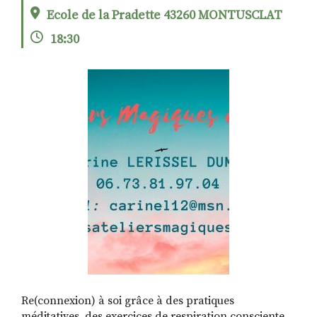
Ecole de la Pradette 43260 MONTUSCLAT
18:30
RECHERCHER
S'ABONNER
S'INSCRIRE À LA NEWSLETTER
FACEBOOK
INSTAGRAM
LINKEDIN
YOUTUBE
Re(connexion) à soi grâce à des pratiques
méditatives, des exercices de respiration consciente,