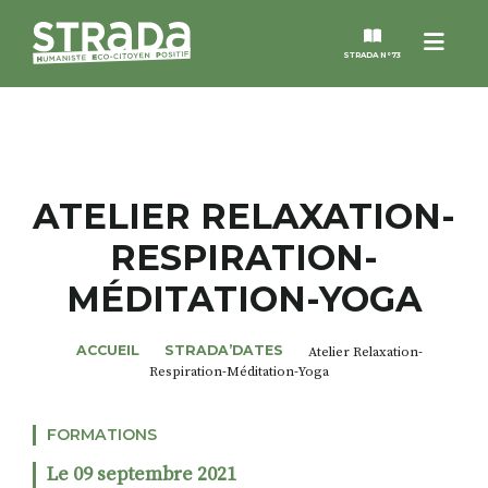
Menu
STRADA N°73
STRADA
MAGAZINES
ATELIER RELAXATION-
RESPIRATION-
NOS THÈMES
MÉDITATION-YOGA
STRADA’DATES
ACCUEIL
STRADA’DATES
Atelier Relaxation-
Respiration-Méditation-Yoga
ALTER STRADA
FORMATIONS
ROSÉE DE MAI
Le 09 septembre 2021