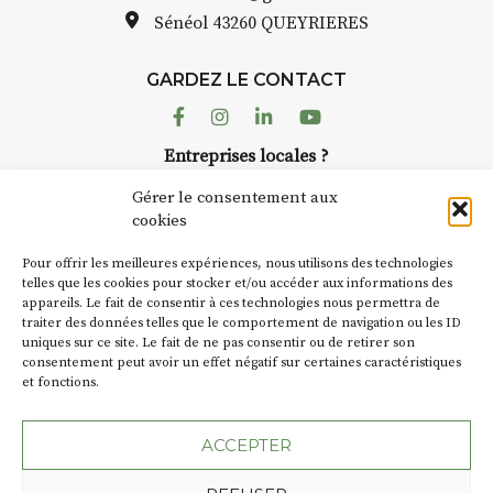
pas une galerie permanente.
Sénéol
43260 QUEYRIERES
Chaque année, le 1er dimanche
d’août, l’association
GARDEZ LE CONTACT
AuzonToujours
organise
Arts
dans le village
. Des artistes et
Facebook
Instagram
Linkedin
Youtube
artisans investissent les rues, les
Entreprises locales ?
caves, les granges d’Auzon. Le
Nous avons des solutions pubs pour vous.
Fumoir est l’un de ces espaces
Gérer le consentement aux
temporaires d’accueil de la
cookies
culture. Il s’associe également à
NEWSLETTER
d’autres activités culturelles de
Pour offrir les meilleures expériences, nous utilisons des technologies
la Petite Cité de Caractère. Par
Suivez toute l'actu de Strada
telles que les cookies pour stocker et/ou accéder aux informations des
appareils. Le fait de consentir à ces technologies nous permettra de
exemple, l’installation
Cochon
traiter des données telles que le comportement de navigation ou les ID
Charbon
s’inscrit comme en
uniques sur ce site. Le fait de ne pas consentir ou de retirer son
« off » du festival d’Auzon 2026
consentement peut avoir un effet négatif sur certaines caractéristiques
(2 /22 août).
et fonctions.
NOUS CONTACTER
SA D’où vient le nom :
Fumoir
?
ACCEPTER
BT C’est le terme employé dans