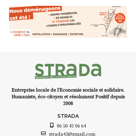
(de peau).entre.sarcasme et
facétie.
n
Programmée en off du festival
d’Auzon, cette expo-
installation temporaire vous
,
livre une raison de plus d’aller
faire un tour dans la cité
médiévale du Brivadois cet été.
Entreprise locale de l’Economie sociale et solidaire.
INTERVIEW
Humaniste, éco-citoyen et résolument Positif depuis
2008
STRADA Bernard Turle, vous
avez ouvert une galerie à
STRADA
Auzon…
06 50 42 06 64
e
Bernard TURLE Le Fumoir n’est
strada43@gmail.com