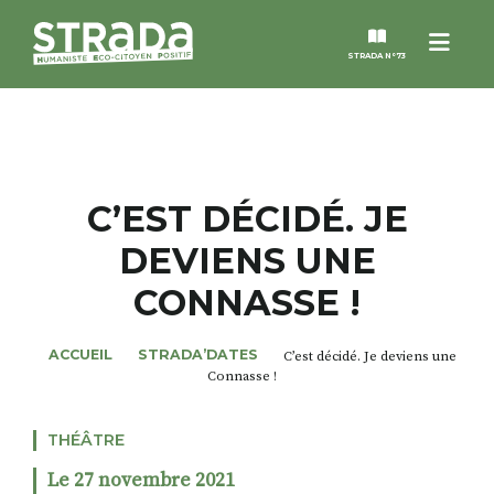
Menu
STRADA N°73
STRADA
MAGAZINES
C’EST DÉCIDÉ. JE
DEVIENS UNE
NOS THÈMES
CONNASSE !
STRADA’DATES
ACCUEIL
STRADA’DATES
C’est décidé. Je deviens une
Connasse !
ALTER STRADA
THÉÂTRE
ROSÉE DE MAI
Le 27 novembre 2021