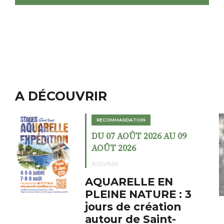
A DÉCOUVRIR
RECOMMANDATION
09
DU 02 AOÛT 2026 AU 23
AOÛT 2026
Expositions
Cochon charbon au
 3
fumoir
Le Fumoir est une sorte de
cabinet de curiosités. Son