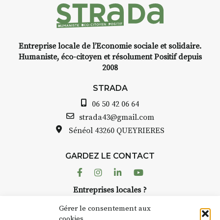
stant
Entreprise locale de l’Economie sociale et solidaire.
cre,
INTERVIEW
Humaniste, éco-citoyen et résolument Positif depuis
2008
STRADA Bernard Turle, vous
avez ouvert une galerie à
STRADA
de
Auzon…
06 50 42 06 64
arelle
Bernard TURLE Le Fumoir n’est
strada43@gmail.com
pas une galerie permanente.
Sénéol
43260 QUEYRIERES
as à
Chaque année, le 1er dimanche
d’août, l’association
GARDEZ LE CONTACT
AuzonToujours
organise
Arts
écor
dans le village
. Des artistes et
Facebook
Instagram
Linkedin
Youtube
artisans investissent les rues, les
telier
Entreprises locales ?
caves, les granges d’Auzon. Le
uer à
Nous avons des solutions pubs pour vous.
Fumoir est l’un de ces espaces
Gérer le consentement aux
temporaires d’accueil de la
cookies