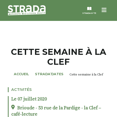
Menu
STRADA N°73
STRADA
MAGAZINES
CETTE SEMAINE À LA
CLEF
NOS THÈMES
ACCUEIL
STRADA’DATES
Cette semaine à la Clef
STRADA’DATES
ACTIVITÉS
ALTER STRADA
Le 07 juillet 2020
ROSÉE DE MAI
Brioude - 53 rue de la Pardige - la Clef –
café-lecture