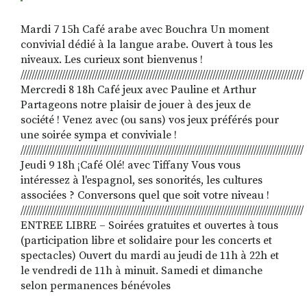
Mardi 7 15h Café arabe avec Bouchra Un moment
convivial dédié à la langue arabe. Ouvert à tous les
RECHERCHER
S'ABONNER
niveaux. Les curieux sont bienvenus !
S'INSCRIRE À LA NEWSLETTER
///////////////////////////////////////////////////////////////////////////////////////////////////////
Mercredi 8 18h Café jeux avec Pauline et Arthur
FACEBOOK
INSTAGRAM
LINKEDIN
YOUTUBE
Partageons notre plaisir de jouer à des jeux de
société ! Venez avec (ou sans) vos jeux préférés pour
une soirée sympa et conviviale !
///////////////////////////////////////////////////////////////////////////////////////////////////////
Jeudi 9 18h ¡Café Olé! avec Tiffany Vous vous
intéressez à l'espagnol, ses sonorités, les cultures
associées ? Conversons quel que soit votre niveau !
///////////////////////////////////////////////////////////////////////////////////////////////////////
ENTREE LIBRE – Soirées gratuites et ouvertes à tous
(participation libre et solidaire pour les concerts et
spectacles) Ouvert du mardi au jeudi de 11h à 22h et
le vendredi de 11h à minuit. Samedi et dimanche
selon permanences bénévoles