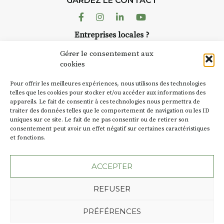
GARDEZ LE CONTACT
AuzonToujour
 changement de décor
dans le village
Facebook
Instagram
Linkedin
Youtube
artisans invest
temps se gâte : un atelier
Entreprises locales ?
caves, les gra
ermettra de continuer à
Nous avons des solutions pubs pour vous.
Fumoir est l’u
Gérer le consentement aux
temporaires d’
cookies
culture. Il s’a
de 90€/jour
(soit
270€
NEWSLETTER
d’autres activi
rs
)
Pour offrir les meilleures expériences, nous utilisons des technologies
la Petite Cité 
Suivez toute l'actu de Strada
telles que les cookies pour stocker et/ou accéder aux informations des
 8 personnes – sans
appareils. Le fait de consentir à ces technologies nous permettra de
exemple, l’ins
complète
traiter des données telles que le comportement de navigation ou les ID
Charbon
s’ins
uniques sur ce site. Le fait de ne pas consentir ou de retirer son
« off » du fest
r l’accompagnement et
consentement peut avoir un effet négatif sur certaines caractéristiques
(2 /22 août).
nement, repas à votre
et fonctions.
NOUS CONTACTER
(Pique-nique 😉
SA D’où vient 
ACCEPTER
au choix :
BT C’est le t
uillet
REFUSER
les actes de pr
août
Jusqu’à la fin 
Plan du site
Mentions légales
PRÉFÉRENCES
c’était un saloi
/ inscriptions :
06 72 77
Politique de confidentialité
précédemment 
Une création de l'Agence Oktopod