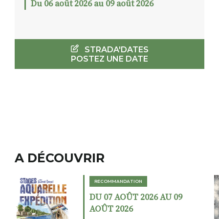
Du 06 août 2026 au 09 août 2026
STRADA'DATES
POSTEZ UNE DATE
A DÉCOUVRIR
MANDATION
RECOMMANDAT
 AOÛT 2026 AU 09
DU 02 AOÛT
2026
AOÛT 2026