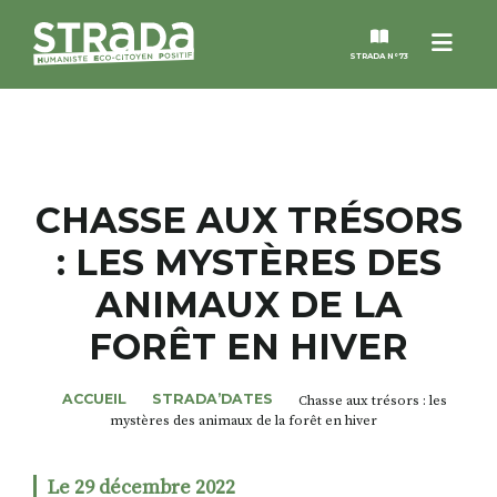
Menu
STRADA N°73
STRADA
MAGAZINES
CHASSE AUX TRÉSORS
: LES MYSTÈRES DES
NOS THÈMES
ANIMAUX DE LA
STRADA’DATES
FORÊT EN HIVER
ALTER STRADA
ACCUEIL
STRADA’DATES
Chasse aux trésors : les
mystères des animaux de la forêt en hiver
ROSÉE DE MAI
Le 29 décembre 2022