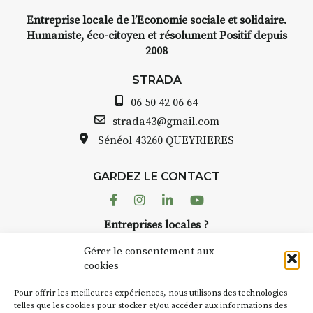
e,
Entreprise locale de l’Economie sociale et solidaire.
encre,
INTERVIEW
Humaniste, éco-citoyen et résolument Positif depuis
2008
STRADA Bernard Turle, vou
avez ouvert une galerie à
STRADA
t de
Auzon…
06 50 42 06 64
quarelle
Bernard TURLE Le Fumoir n’e
strada43@gmail.com
pas une galerie permanente.
Sénéol
43260 QUEYRIERES
epas à
Chaque année, le 1er dimanc
d’août, l’association
ur
GARDEZ LE CONTACT
AuzonToujours
organise
Arts
 décor
dans le village
. Des artistes et
Facebook
Instagram
Linkedin
Youtube
artisans investissent les rues, 
n atelier
Entreprises locales ?
caves, les granges d’Auzon. L
inuer à
Nous avons des solutions pubs pour vous.
Fumoir est l’un de ces espaces
Gérer le consentement aux
temporaires d’accueil de la
cookies
culture. Il s’associe également
t
270€
NEWSLETTER
d’autres activités culturelles d
Pour offrir les meilleures expériences, nous utilisons des technologies
la Petite Cité de Caractère. Pa
Suivez toute l'actu de Strada
telles que les cookies pour stocker et/ou accéder aux informations des
 sans