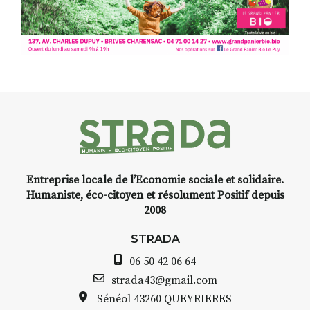
pas). Quant à
l’installation.Cochon Charbon,
elle joue
avec les.variations.de.couleurs.
(de peau).entre.sarcasme et
facétie.
Programmée en off du festival
d’Auzon, cette expo-
installation temporaire vous
livre une raison de plus d’aller
faire un tour dans la cité
Entreprise locale de l’Economie sociale et solidaire.
médiévale du Brivadois cet été.
Humaniste, éco-citoyen et résolument Positif depuis
2008
STRADA
06 50 42 06 64
INTERVIEW
strada43@gmail.com
Sénéol
43260 QUEYRIERES
STRADA Bernard Turle, vous