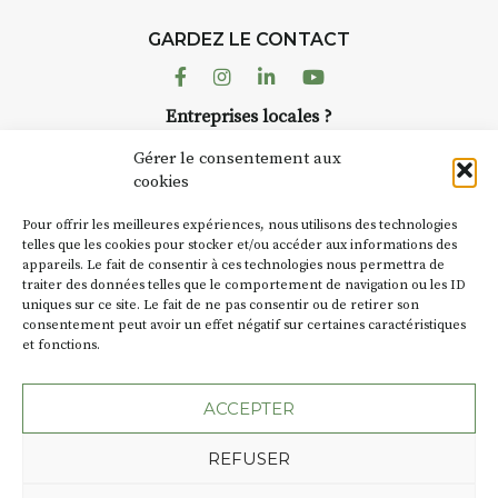
avez ouvert une galerie à
Auzon…
GARDEZ LE CONTACT
Facebook
Instagram
Linkedin
Youtube
Bernard TURLE Le Fumoir n’est
pas une galerie permanente.
Entreprises locales ?
Chaque année, le 1er dimanche
Nous avons des solutions pubs pour vous.
d’août, l’association
Gérer le consentement aux
AuzonToujours
organise
Arts
cookies
dans le village
. Des artistes et
NEWSLETTER
Pour offrir les meilleures expériences, nous utilisons des technologies
artisans investissent les rues, les
Suivez toute l'actu de Strada
telles que les cookies pour stocker et/ou accéder aux informations des
caves, les granges d’Auzon. Le
appareils. Le fait de consentir à ces technologies nous permettra de
Fumoir est l’un de ces espaces
traiter des données telles que le comportement de navigation ou les ID
temporaires d’accueil de la
uniques sur ce site. Le fait de ne pas consentir ou de retirer son
culture. Il s’associe également à
consentement peut avoir un effet négatif sur certaines caractéristiques
et fonctions.
d’autres activités culturelles de
NOUS CONTACTER
la Petite Cité de Caractère. Par
exemple, l’installation
Cochon
ACCEPTER
Charbon
s’inscrit comme en
« off » du festival d’Auzon 2026
REFUSER
(2 /22 août).
Plan du site
Mentions légales