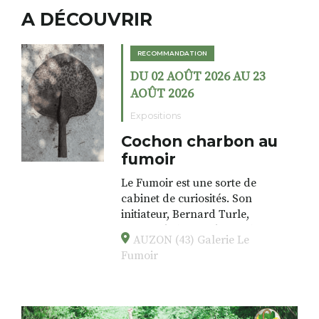
A DÉCOUVRIR
RECOMMANDATION
DU 02 AOÛT 2026 AU 23
AOÛT 2026
Expositions
Cochon charbon au
fumoir
Le Fumoir est une sorte de
cabinet de curiosités. Son
initiateur, Bernard Turle,
s’amuse à donner à voir des
AUZON (43) Galerie Le
associations fertiles, graves ou
Fumoir
drôles, parfois fumeuses. Des
oeuvres éclectiques font. liens
avec les histoires un peu
foutraques du lieu (on ne spoile