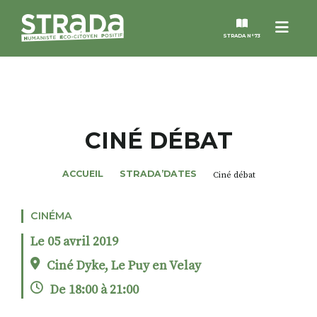
Menu
STRADA N°73
STRADA
MAGAZINES
CINÉ DÉBAT
NOS THÈMES
ACCUEIL
STRADA’DATES
Ciné débat
STRADA’DATES
CINÉMA
Le 05 avril 2019
ALTER STRADA
Ciné Dyke, Le Puy en Velay
De 18:00 à 21:00
ROSÉE DE MAI