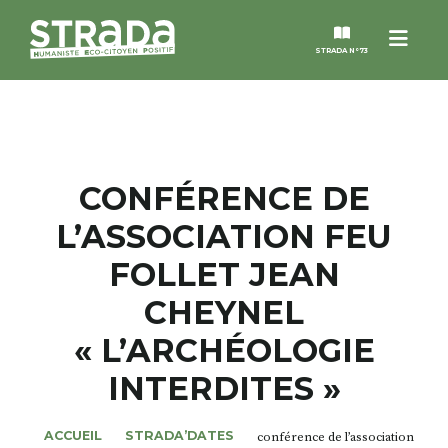
Menu
STRADA N°73
STRADA
MAGAZINES
CONFÉRENCE DE
L’ASSOCIATION FEU
NOS THÈMES
FOLLET JEAN
STRADA’DATES
CHEYNEL
« L’ARCHÉOLOGIE
ALTER STRADA
INTERDITES »
ROSÉE DE MAI
ACCUEIL
STRADA’DATES
conférence de l’association