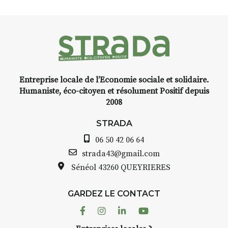
livre une raison de plus d’aller
faire un tour dans la cité
médiévale du Brivadois cet été.
Entreprise locale de l’Economie sociale et solidaire.
INTERVIEW
Humaniste, éco-citoyen et résolument Positif depuis
2008
STRADA Bernard Turle, vous
avez ouvert une galerie à
STRADA
Auzon…
06 50 42 06 64
Bernard TURLE Le Fumoir n’est
strada43@gmail.com
pas une galerie permanente.
Sénéol
43260 QUEYRIERES
Chaque année, le 1er dimanche
d’août, l’association
GARDEZ LE CONTACT
AuzonToujours
organise
Arts
dans le village
. Des artistes et
Facebook
Instagram
Linkedin
Youtube
artisans investissent les rues, les