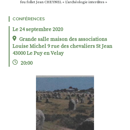
feu follet Jean CHEYNEL « L’archéologie interdites »
CONFÉRENCES
RECHERCHER
S'ABONNER
Le 24 septembre 2020
S'INSCRIRE À LA NEWSLETTER
Grande salle maison des associations
FACEBOOK
INSTAGRAM
LINKEDIN
YOUTUBE
Louise Michel 9 rue des chevaliers St Jean
43000 Le Puy en Velay
20:00